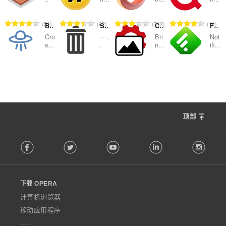
次
次
次
次
数
数
数
数
总
总
总
总
51
62
712
14
Browserling - Cross-browser testing
SimpleClear
Classic Images
Feedly Notification
：
：
：
：
评
评
评
评
Cro
一..
Bri
Not
分
分
分
分
s...
.
n...
ifi...
次
次
次
次
数
数
数
数
总
总
总
总
19
61
52
15
：
：
：
：
评
评
评
评
分
分
分
分
次
次
次
次
数
数
数
数
顶部
：
：
：
：
F
Facebook
Twitter
Youtube
LinkedIn
Instag
o
l
l
o
下载 OPERA
w
O
计算机浏览器
p
移动应用程序
e