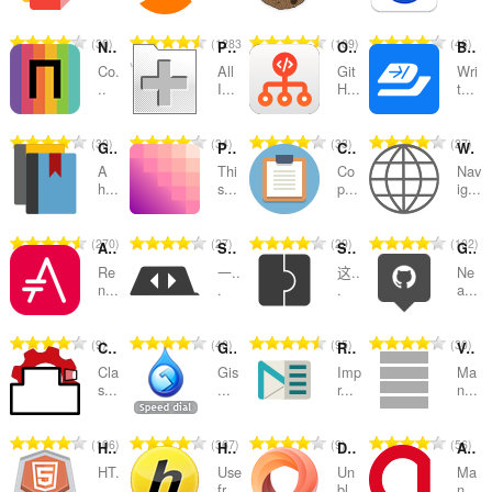
次
次
次
次
数
数
数
数
总
总
总
总
30
1283
109
46
Netcraft Extension
PageExpand
Octotree
Briskine
：
：
：
：
评
评
评
评
Co.
All
Git
Wri
分
分
分
分
..
I...
H...
t...
次
次
次
次
数
数
数
数
总
总
总
总
30
34
33
27
Google™ Translator
PerfectPixel by WellDoneCode
Copy As Plain Text
Web Panel
：
：
：
：
评
评
评
评
A
Thi
Co
Nav
分
分
分
分
h...
s...
p...
ig...
次
次
次
次
数
数
数
数
总
总
总
总
270
27
29
102
Asciidoctor.js Live Preview
SimpleTabOrder
SimpleExtManager
GitHub Hovercard
：
：
：
：
评
评
评
评
Re
一..
这..
Ne
分
分
分
分
n...
.
.
a...
次
次
次
次
数
数
数
数
总
总
总
总
9
40
95
30
Classic Tabs
Gismeteo weather forecast in speed-dial
RightTasks for Gmail™
Vertical Tabs
：
：
：
：
评
评
评
评
Cla
Gis
Imp
Ma
分
分
分
分
s...
...
r...
n...
次
次
次
次
数
数
数
数
总
总
总
总
106
367
9
56
HTML5 Editor
HideMyAss - Free Web Proxy
DotVPN - better than VPN
Ant.com Antmarks Extension
：
：
：
：
评
评
评
评
HT.
Use
Un
Ma
分
分
分
分
..
fr...
bl...
n...