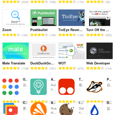
总
总
总
总
2020
708
170
55
评
评
评
评
分
分
分
分
次
次
次
次
数
数
数
数
：
：
：
：
Zoom
Pushbullet
TinEye Reverse Image Search
Turn Off the Lights
总
总
总
总
193
149
134
933
评
评
评
评
分
分
分
分
次
次
次
次
数
数
数
数
：
：
：
：
Mate Translate
DuckDuckGo Search & Tracker Protection
WOT
Web Developer
总
总
总
总
1168
781
675
114
评
评
评
评
分
分
分
分
G App Launcher (Shortcuts for Google™)
AliTools
Tampermonkey
Privacy Badger
次
次
次
次
访..
Aut
使..
自..
数
数
数
数
.
o...
.
.
：
：
：
：
总
总
总
总
330
507
1107
327
Category Tabs for Google Keep™
Avast Online Security
I don't care about cookies
Distill Web Monitor
评
评
评
评
更..
Ava
Get
监..
分
分
分
分
.
st...
ri...
.