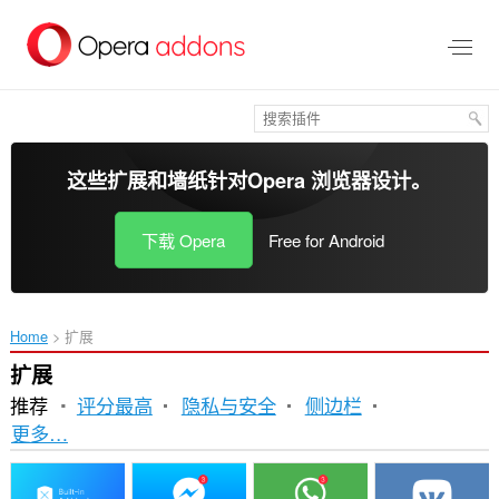
跳
到
主
要
内
容
这些扩展和墙纸针对
Opera 浏览器
设计。
下载 Opera
Free for Android
Home
扩展
扩展
推荐
评分最高
隐私与安全
侧边栏
排
更多…
序