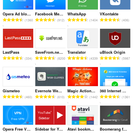
和
分
Opera Ad blocker
Facebook Messenger
WhatsApp
VKontakte
总
总
总
总
类
1360
912
1404
406
评
评
评
评
分
分
分
分
次
次
次
次
数
数
数
数
：
：
：
：
LastPass
SaveFrom.net helper
Translator
uBlock Origin
总
总
总
总
334
8200
4339
5987
评
评
评
评
分
分
分
分
次
次
次
次
数
数
数
数
：
：
：
：
Gismeteo
Evernote Web Clipper
Magic Actions for YouTube™
360 Internet Protection
总
总
总
总
460
610
1442
1361
评
评
评
评
分
分
分
分
次
次
次
次
数
数
数
数
：
：
：
：
Opera Free VPN
Sidebar for YouTube™
Atavi bookmarks
Boomerang for Gmail™