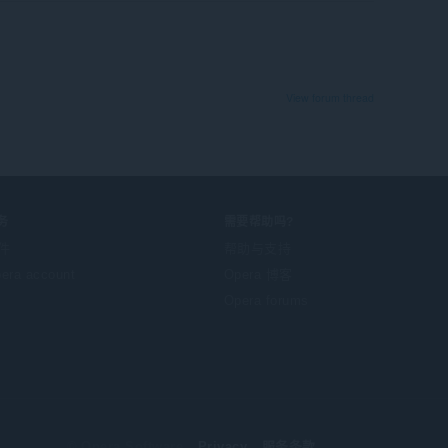
View forum thread
务
需要帮助吗?
件
帮助与支持
era account
Opera 博客
Opera forums
© Opera Software
Privacy
服务条款