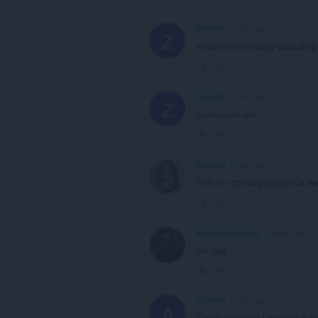
ZarinaR
1 year ago
Z
reliable and visually appealin
Link
ZarinaR
1 year ago
Z
претензий нет
Link
Wsioriai
1 year ago
Solo un ottimo programma sen
Link
SandstormCrazzy
2 years ago
not bad
Link
a11893e
2 years ago
A
This is not what i thought it wa