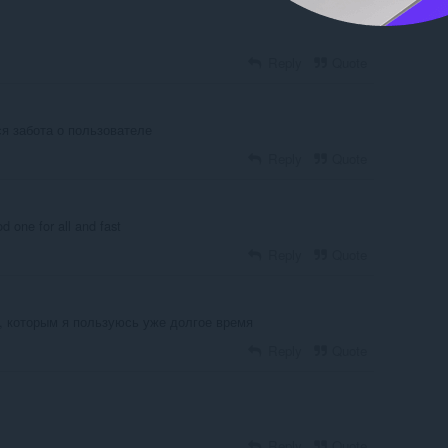
Reply
Quote
я забота о пользователе
Reply
Quote
ood one for all and fast
Reply
Quote
 которым я пользуюсь уже долгое время
Reply
Quote
Reply
Quote