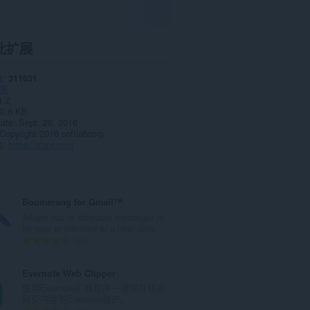
此扩展
数
311631
率
1.2
0.6 KB
date
Sept. 26, 2016
Copyright 2016 softlabcorp
站
https://atavi.com
Boomerang for Gmail™
Allows you to schedule messages to
be sent or returned at a later date.
总
55
评
分
Evernote Web Clipper
次
使用Evernote扩展程序一键保存精彩
数
网页内容到Evernote帐户。
：