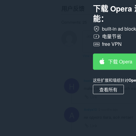
浏
览
下载 Oper
用户反馈
活
动。
能：
Comments: 25
built-in ad bloc
电量节省
free VPN
View forum thread
下载 Opera
这些扩展和墙纸针对
Op
hoebe
2 months ago
H
makes my online life much ea
查看所有
Link
Ardya12
3 months ago
A
ни одного бага, всё летает
Link