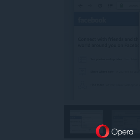
某
些
网
站
上
的
数
据。
This
Extension
can
read
and
modify
bookmarks.
此
扩
展
可
访
问
您
的
标
签
和