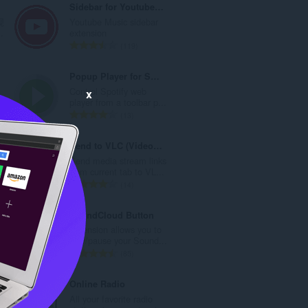
Sidebar for Youtube Music
观
Youtube Music sidebar
.
extension
总
119
评
分
Popup Player for Spotify™
次
Control Spotify web
x
数
.
player from a toolbar p...
：
总
13
评
分
Send to VLC (VideoLAN) media player
次
Send media stream links
数
..
from current tab to VL...
：
总
14
评
分
SoundCloud Button
次
Extension allows you to
数
.
play/pause your Sound...
：
总
85
评
分
Online Radio
次
All your favorite radio
数