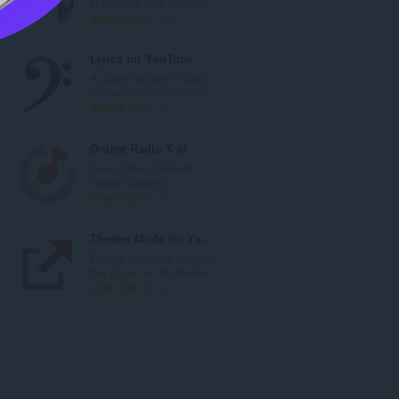
.
stations in one extensi...
：
总
113
评
分
Lyrics for YouTube
次
A player button to load
数
..
embedded lyrics of the...
：
总
3
评
分
Online Radio X-at
次
Free Online Internet
数
..
Radio Stations
：
总
11
评
分
Theater Mode for YouTube™
次
Forces YouTube to open
数
.
the player in the theate...
：
总
6
评
分
次
数
：