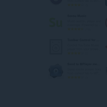
from current tab to MP...
：
总
5
评
分
Seesu Music
次
Music search, player and
数
meetings. Powered by...
：
总
159
评
分
Toolbar Control for YouTube Music
次
Control YouTube Music
数
player from your brows...
：
总
7
评
分
Send to MPlayer media player
次
Send media stream links
数
from current tab to MP...
：
总
3
评
分
次
数
：