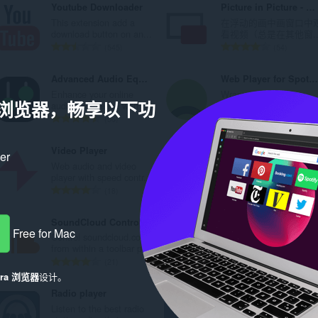
Youtube Downloader
Picture in Picture - PiP View
和
This extension add a
在浮动的画中画窗口中
download button on an...
看视频（总是在其他窗..
分
总
总
545
54
类
评
评
分
分
Advanced Audio Equalizer
Web Player for Spotify™
次
次
Enhance your online
Wrapper window for
数
数
a 浏览器，畅享以下功
audio experience with t...
Spotify's web-player wi..
：
：
总
总
56
18
评
评
分
分
Video Player
YouTube Audio Equalizer and Amplifier
ker
次
次
Web audio and video
Control audio
数
数
player with speed contr...
equalization and volum.
：
：
总
总
18
43
评
评
分
分
SoundCloud Controls
KeepBackPlay
次
次
Free for Mac
Control soundcloud.com
Automatically keep
数
数
from within a toolbar p...
media play in the back..
：
：
总
总
21
1
评
评
era 浏览器
设计。
分
分
Radio player
vPause
次
次
Listen to the best radio
Control vk.com
数
数