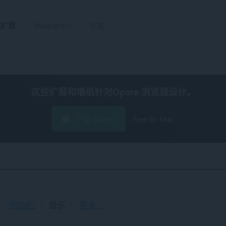
扩展
Wallpapers
开发
这些扩展和墙纸针对
Opera 浏览器
设计。
下载 Opera
Free for Mac
排
侧边栏
音乐
更多…
序