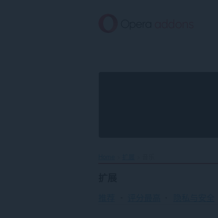
跳
到
主
要
内
容
Home
扩展
音乐
扩展
推荐
评分最高
隐私与安全