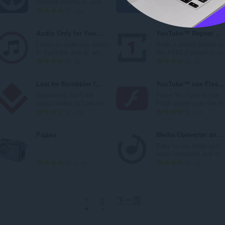
stations directly in your...
(vkontakte) audioplayer..
：
：
总
总
28
37
评
评
分
分
Audio Only for YouTube™
YouTube™ Repeat Button
次
次
Listen to audio (no video)
Adds a repeat button to
数
数
in YouTube and all em...
the HTML5 player to lo.
：
：
总
总
6
8
评
评
分
分
Last.fm Scrobbler for YouTube
YouTube™ use Flash Player
次
次
Scrobbling YouTube
Force YouTube to use
数
数
music videos to Last.fm
Flash player over the H.
：
：
总
总
16
10
评
评
分
分
Радио
Media Converter and Muxer
次
次
Easy to use video and
数
数
audio converter and m..
：
：
总
总
114
4
评
评
分
分
次
次
1
2
下一页
数
数
：
：