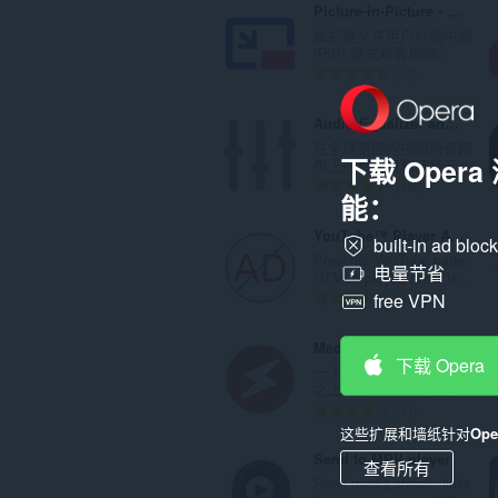
Picture-in-Picture - Floating Video Player
此扩展允许用户以画中画
(PiP) 模式观看视频。
总
59
评
分
Audio Equalizer and Amplifier
次
在全球范围内控制所有网
数
下载 Oper
页上所有视频和音频元...
：
总
145
能：
评
分
YouTube™ Player AdBlocker
built-in ad bloc
次
Prevents YouTube page,
数
电量节省
HTML5 player, and Fla...
：
总
free VPN
30
评
分
Media Player
次
下载 Opera
一个建立在video.js项目
数
之上的强大媒体播放器...
：
总
21
评
这些扩展和墙纸针对
Op
分
Send to MPV player
查看所有
次
Send media stream links
数