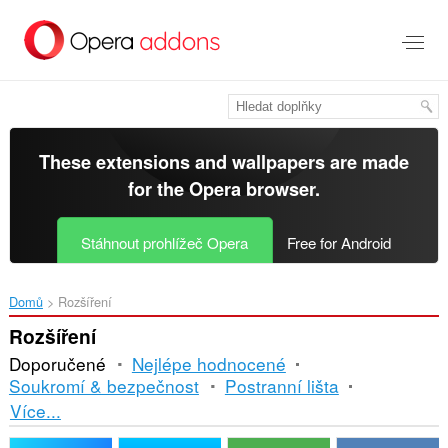
Přejít
přímo
na
hlavní
obsah
These extensions and wallpapers are made
for the
Opera browser
.
Stáhnout prohlížeč Opera
Free for Android
Domů
Rozšíření
Rozšíření
Doporučené
Nejlépe hodnocené
Soukromí & bezpečnost
Postranní lišta
Řazení
Více...
a