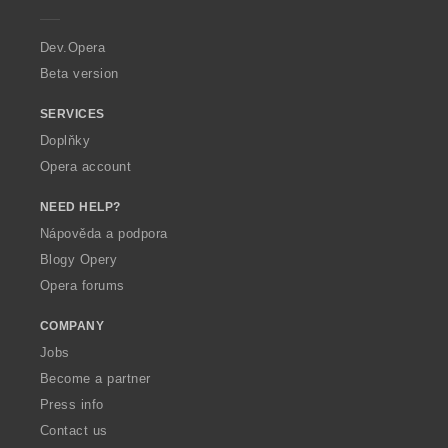
e
n
n
n
n
í
í
í
í
r
o
o
o
o
:
:
:
:
a
c
c
c
c
Dev.Opera
e
e
e
e
Beta version
n
n
n
n
í
í
í
í
SERVICES
:
:
:
:
Doplňky
Opera account
NEED HELP?
Nápověda a podpora
Blogy Opery
Opera forums
COMPANY
Jobs
Become a partner
Press info
Contact us