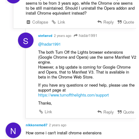
seems to be from 3 years ago, while the Chrome one seems
to be still maintained. Should I uninstall the Opera addon and
install Chrome equivalent instead?
Collapse
Link
Reply
Quote
hadar1991
stefanvd
2 years ago
S
@hadar1991
The both Turn Off the Lights browser extensions
(Google Chrome and Opera) use the same Manifest V2
engine.
However, a big update is coming for Google Chrome
and Opera, that to Manifest V3. That is available in
beta in the Chrome Web Store.
If you have any questions or need help, please use the
support page at
https://www.turnoffthelights.com/support
Thanks,
Link
Reply
Quote
nikkonemo87
2 years ago
N
How come i can't install chrome extensions