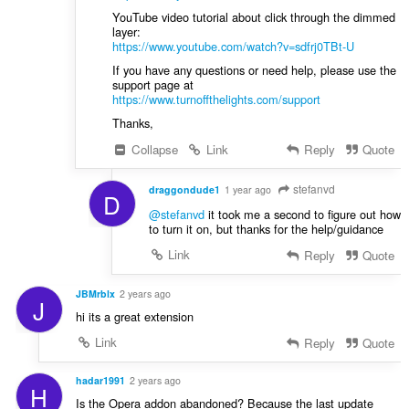
YouTube video tutorial about click through the dimmed
layer:
https://www.youtube.com/watch?v=sdfrj0TBt-U
If you have any questions or need help, please use the
support page at
https://www.turnoffthelights.com/support
Thanks,
Collapse
Link
Reply
Quote
stefanvd
draggondude1
1 year ago
D
@stefanvd
it took me a second to figure out how
to turn it on, but thanks for the help/guidance
Link
Reply
Quote
JBMrblx
2 years ago
J
hi its a great extension
Link
Reply
Quote
hadar1991
2 years ago
H
Is the Opera addon abandoned? Because the last update