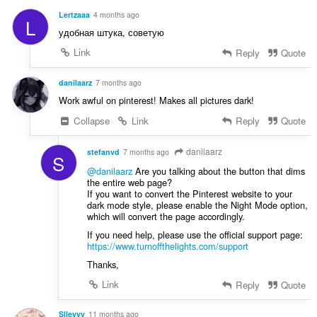
e
d
n
Lertzaaa
4 months ago
L
n
í
удобная штука, советую
o
:
c
Link
Reply
Quote
e
n
danilaarz
7 months ago
í
Work awful on pinterest! Makes all pictures dark!
:
Collapse
Link
Reply
Quote
danilaarz
stefanvd
7 months ago
S
@danilaarz
Are you talking about the button that dims
the entire web page?
If you want to convert the Pinterest website to your
dark mode style, please enable the Night Mode option,
which will convert the page accordingly.
If you need help, please use the official support page:
https://www.turnoffthelights.com/support
Thanks,
Link
Reply
Quote
Slleyyy
11 months ago