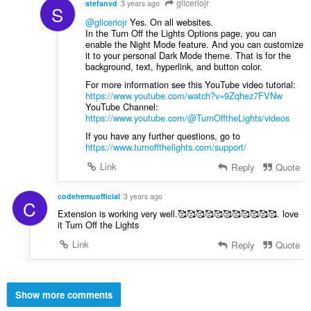
gliceriojr
stefanvd
3 years ago
S
@gliceriojr
Yes. On all websites.
In the Turn Off the Lights Options page, you can
enable the Night Mode feature. And you can customize
it to your personal Dark Mode theme. That is for the
background, text, hyperlink, and button color.
For more information see this YouTube video tutorial:
https://www.youtube.com/watch?v=9Zqhez7FVNw
YouTube Channel:
https://www.youtube.com/@TurnOfftheLights/videos
If you have any further questions, go to
https://www.turnoffthelights.com/support/
Link
Reply
Quote
codehemuofficial
3 years ago
C
Extension is working very well.🥰🥰🥰🥰🥰🥰🥰🥰🥰🥰🥰. love
it Turn Off the Lights
Link
Reply
Quote
Show more comments