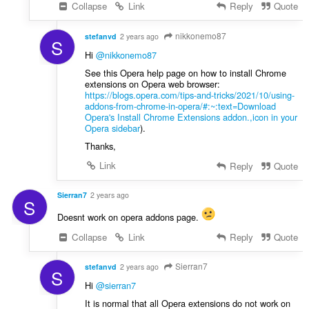
Collapse
Link
Reply
Quote
nikkonemo87
stefanvd
2 years ago
S
Hi
@nikkonemo87
See this Opera help page on how to install Chrome
extensions on Opera web browser:
https://blogs.opera.com/tips-and-tricks/2021/10/using-
addons-from-chrome-in-opera/#:~:text=Download
Opera's Install Chrome Extensions addon.,icon in your
Opera sidebar
).
Thanks,
Link
Reply
Quote
Sierran7
2 years ago
S
Doesnt work on opera addons page.
Collapse
Link
Reply
Quote
Sierran7
stefanvd
2 years ago
S
Hi
@sierran7
It is normal that all Opera extensions do not work on