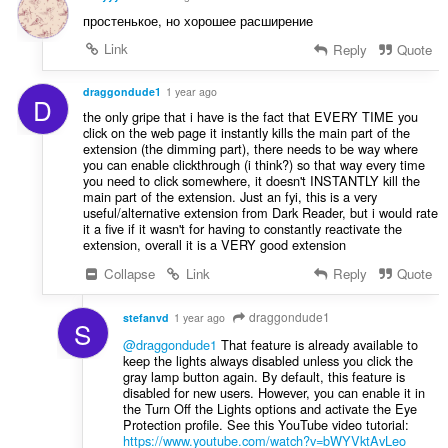
простенькое, но хорошее расширение
Link
Reply
Quote
draggondude1
1 year ago
D
the only gripe that i have is the fact that EVERY TIME you
click on the web page it instantly kills the main part of the
extension (the dimming part), there needs to be way where
you can enable clickthrough (i think?) so that way every time
you need to click somewhere, it doesn't INSTANTLY kill the
main part of the extension. Just an fyi, this is a very
useful/alternative extension from Dark Reader, but i would rate
it a five if it wasn't for having to constantly reactivate the
extension, overall it is a VERY good extension
Collapse
Link
Reply
Quote
draggondude1
stefanvd
1 year ago
S
@draggondude1
That feature is already available to
keep the lights always disabled unless you click the
gray lamp button again. By default, this feature is
disabled for new users. However, you can enable it in
the Turn Off the Lights options and activate the Eye
Protection profile. See this YouTube video tutorial:
https://www.youtube.com/watch?v=bWYVktAvLeo