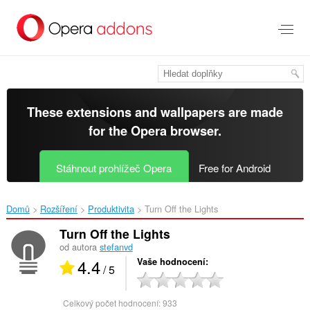
Přejít
přímo
na
hlavní
obsah
These extensions and wallpapers are made
for the
Opera browser
.
Stáhnout prohlížeč Opera
Free for Android
Domů
Rozšíření
Produktivita
Turn Off the Lights‎
Turn Off the Lights
od autora
stefanvd
4.4
Vaše hodnocení
/ 5
Celkový počet hodnocení:
933