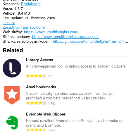
Kategorie
Produktivita
Verze
4.6.7
Velikost
8,4 MB
Last update
21. července 2026
Licence
Zásady ochrany soukromí
Web služby
https://www.turnoffthelights.com/
Stránka podpory
https://www.turnoffthelights.com/support
Stránka se zdrojovým kódem
https://github.com/turnoffthelights/Turn-Off-the-Lights-browser-extension
Related
Library Access
A library-approved tool to unlock access to academic papers.
C
10
e
l
Atavi bookmarks
k
Vizuální záložky, synchronizace záložek mezi různými
prohlížeči a naprostá bezpečnost vašich záložek
o
C
170
v
e
ý
l
Evernote Web Clipper
p
k
Pomocí rozšíření Evernote si uložte zajímavosti z webu do
o
svého účtu Evernote.
o
č
C
610