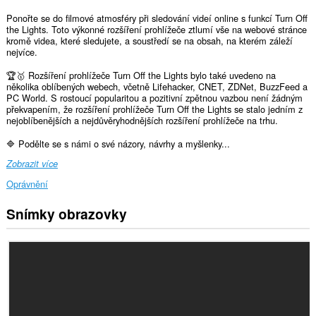
Ponořte se do filmové atmosféry při sledování videí online s funkcí Turn Off
the Lights. Toto výkonné rozšíření prohlížeče ztlumí vše na webové stránce
kromě videa, které sledujete, a soustředí se na obsah, na kterém záleží
nejvíce.
🏆🥇 Rozšíření prohlížeče Turn Off the Lights bylo také uvedeno na
několika oblíbených webech, včetně Lifehacker, CNET, ZDNet, BuzzFeed a
PC World. S rostoucí popularitou a pozitivní zpětnou vazbou není žádným
překvapením, že rozšíření prohlížeče Turn Off the Lights se stalo jedním z
nejoblíbenějších a nejdůvěryhodnějších rozšíření prohlížeče na trhu.
🔷 Podělte se s námi o své názory, návrhy a myšlenky...
Zobrazit více
Oprávnění
Snímky obrazovky
Toto
rozšíření
může
přistupovat
k
vašim
datům
na
všech