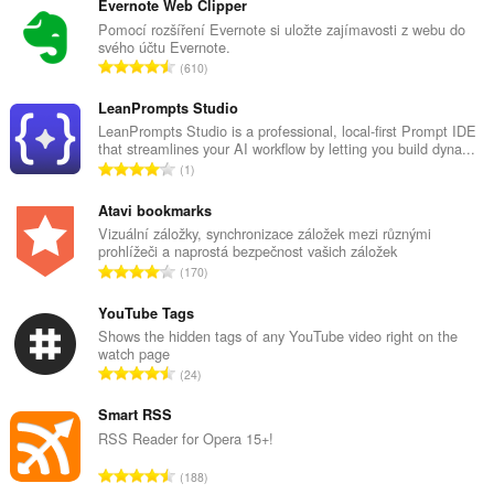
Evernote Web Clipper
Pomocí rozšíření Evernote si uložte zajímavosti z webu do
svého účtu Evernote.
C
610
e
l
LeanPrompts Studio
k
LeanPrompts Studio is a professional, local-first Prompt IDE
that streamlines your AI workflow by letting you build dyna...
o
C
1
v
e
ý
l
Atavi bookmarks
p
k
Vizuální záložky, synchronizace záložek mezi různými
o
prohlížeči a naprostá bezpečnost vašich záložek
o
č
C
170
v
e
e
ý
t
l
YouTube Tags
p
h
k
Shows the hidden tags of any YouTube video right on the
o
o
watch page
o
č
C
d
24
v
e
e
n
ý
t
l
Smart RSS
o
p
h
k
c
RSS Reader for Opera 15+!
o
o
o
e
č
C
d
188
v
n
e