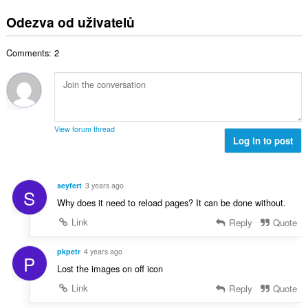
e
n
ý
í
t
l
o
Odezva od uživatelů
p
:
h
k
c
o
o
o
e
č
d
Comments: 2
v
n
e
n
ý
í
t
o
p
:
h
c
o
o
e
č
d
n
e
n
View forum thread
í
t
Log in to post
o
:
h
c
o
e
d
n
seyfert
3 years ago
S
n
í
Why does it need to reload pages? It can be done without.
o
:
c
Link
Reply
Quote
e
n
pkpetr
4 years ago
P
í
Lost the images on off icon
:
Link
Reply
Quote