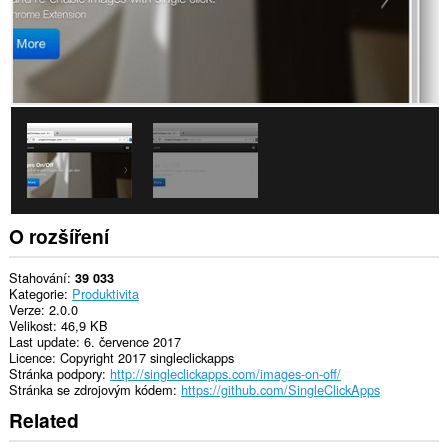
moduly.
Toto
rozšíření
může
přistupovat
k
vašim
listům
a
aktivitám
při
prohlížení.
O rozšíření
Stahování
39 033
Kategorie
Produktivita
Verze
2.0.0
Velikost
46,9 KB
Last update
6. července 2017
Licence
Copyright 2017 singleclickapps
Stránka podpory
http://singleclickapps.com/images-on-off/
Stránka se zdrojovým kódem
https://github.com/SingleClickApps
Related