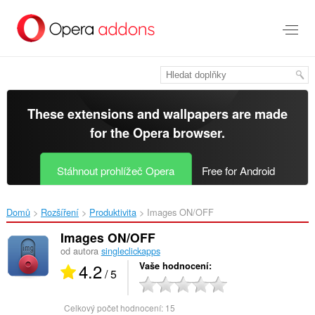
Přejít
přímo
na
hlavní
obsah
These extensions and wallpapers are made
for the
Opera browser
.
Stáhnout prohlížeč Opera
Free for Android
Domů
Rozšíření
Produktivita
Images ON/OFF‎
Images ON/OFF
od autora
singleclickapps
4.2
Vaše hodnocení
/ 5
Celkový počet hodnocení:
15