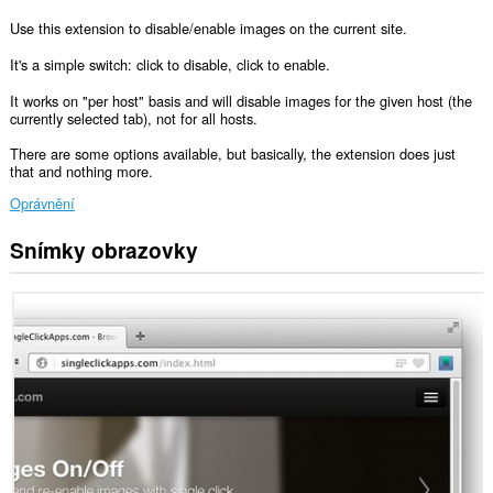
Use this extension to disable/enable images on the current site.
It's a simple switch: click to disable, click to enable.
It works on "per host" basis and will disable images for the given host (the
currently selected tab), not for all hosts.
There are some options available, but basically, the extension does just
that and nothing more.
Oprávnění
Snímky obrazovky
Toto
rozšíření
může
měnit
nastavení
určující,
zda
weby
mohou
používat
cookies,
JavaScript
a
zásuvné