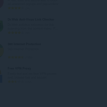
o
all unwanted popups and pop-unders!
v
C
24
ý
e
p
l
Dr.Web Anti-Virus Link Checker
o
k
Dr.Web antivirus extension for link
č
o
scanning from the context menu. P...
e
v
C
91
t
ý
e
h
p
l
360 Internet Protection
o
o
k
360 Internet Protection
d
č
o
n
e
v
C
1359
o
t
ý
e
c
h
p
l
Free VPN Proxy
e
o
o
k
Easily find and set free VPN proxies
n
d
č
o
and, browse fast and secure!
í
n
e
v
C
112
:
o
t
ý
e
c
h
p
l
e
o
o
k
n
d
č
o
í
n
e
v