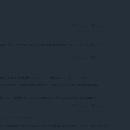
Reply
Quote
e from the Chrome Web Store and it works fine on You Tube with
Reply
Quote
gin,puis le réinstaller,suivre la méthode de
@mantapp
ur d' opera,utiliser uniquement u block origin et ça fonctionne
re les commentaires au dessus....... et vous seriez dépanné !!
Reply
Quote
nefastseven
s ago
you random french person, this did in fact work.. Merci beaucoup I