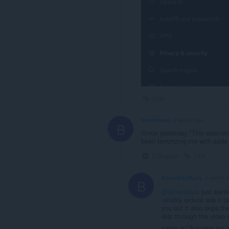
Link
bovenbaas
2 weeks ago
B
Since yesterday "This extensi
been terrorizing me with adds 
Collapse
Link
BoomBoxBudy
2 weeks 
B
@bovenbaas
just wante
reliably reduce ads it t
you but it also skips t
skip through the video 
name is "Autoskip for 