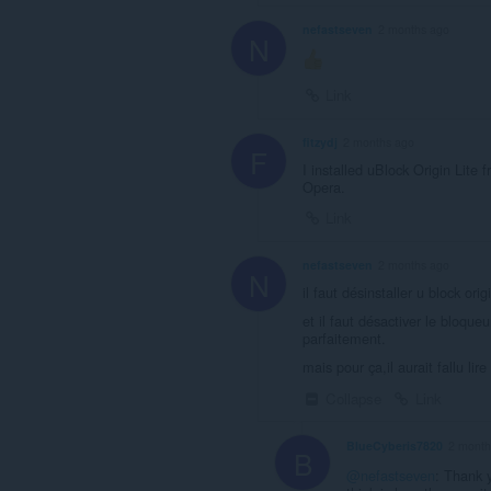
nefastseven
2 months ago
N
Link
fitzydj
2 months ago
F
I installed uBlock Origin Lit
Opera.
Link
nefastseven
2 months ago
N
il faut désinstaller u block ori
et il faut désactiver le bloque
parfaitement.
mais pour ça,il aurait fallu li
Collapse
Link
BlueCyberis7820
2 month
B
@nefastseven
: Thank 