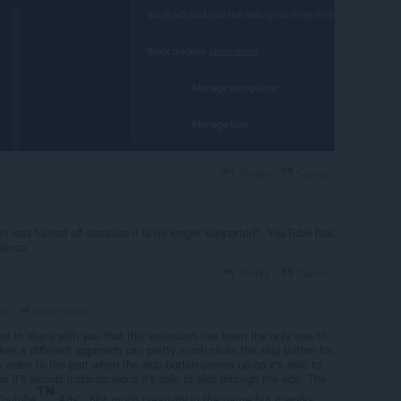
Reply
Quote
on was turned off because it is no longer supported". YouTube has
since.
Reply
Quote
bovenbaas
ago
d to share with you that this extension has been the only one to
akes a different approach can pretty much clicks the skip button for
he video to the part when the skip button comes up so it's able to
so it's almost instantaneous it's able to skip through the ads. The
Youtube
Ads". Not much creativity in the name but it works