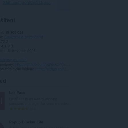
Stáhnout prohlížeč Opera
šíření
ní
15 105 021
ie
Soukromí & bezpečnost
.72.2
4,1 MB
date
8. července 2026
ochrany soukromí
 podpory
https://github.com/uBlockOrigin/uBlock-issues
 se zdrojovým kódem
https://github.com/gorhill/uBlock
ted
LastPass
LastPass is an award-winning
password manager for secure crede...
C
334
e
l
Popup Blocker Lite
k
A fast, easy and secure way to block