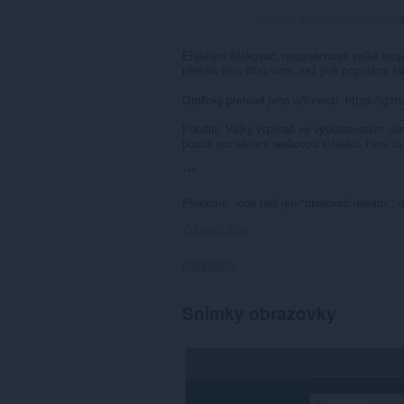
Celkový počet hodnocení:
59
Efektivní blokovač: nezanechává velké sto
několik tisíc filtrů více, než jiné populární b
Grafický přehled jeho účinnosti: https://gi
Použití: Velký vypínač ve vyskakovacím okn
pouze pro aktivní webovou stránku, není to
***
Flexibilní, více než jen "blokovač reklam": u
Zobrazit více
Oprávnění
Toto
Snímky obrazovky
rozšíření
může
přistupovat
k
vašim
datům