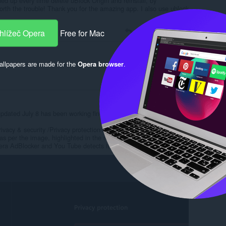
ded up every time delete uBlock Origin and reinstall, by
orth the trouble! Thank you for the amazing app. I also use ublock
Reply
Quote
hlížeč Opera
Free for Mac
llpapers are made for the
Opera browser
.
Reply
Quote
updated July 8 has been working fine for me in Opera One
ivacy & security /Privacy protection Block ads and surf the web
f as per the image, highlighted in the red frame. My understanding
Opera AdBlocker and You Tube detects it.