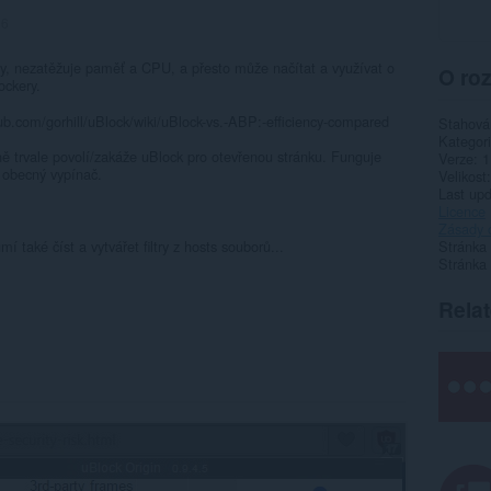
86
py, nezatěžuje paměť a CPU, a přesto může načítat a využívat o
O roz
lockery.
thub.com/gorhill/uBlock/wiki/uBlock-vs.-ABP:-efficiency-compared
Stahová
Kategor
ě trvale povolí/zakáže uBlock pro otevřenou stránku. Funguje
Verze
1
 obecný vypínač.
Velikost
Last up
Licence
Zásady 
mí také číst a vytvářet filtry z hosts souborů...
Stránka
Stránka
Rela