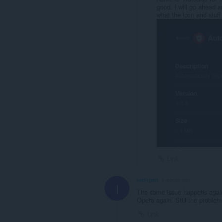
good. I will go ahead a
what the icon and stuff 
Link
indirgen
3 weeks ago
I
The same issue happens again 
Opera again. Still the problem
Link