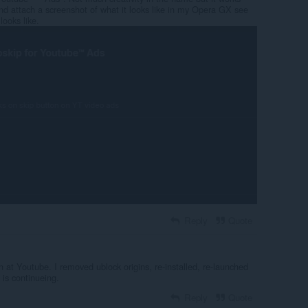
nd attach a screenshot of what it looks like in my Opera GX see
looks like.
Reply
Quote
at Youtube. I removed ublock origins, re-installed, re-launched
 is continueing.
Reply
Quote