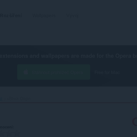
Rozšíření
Wallpapers
Vývoj
extensions and wallpapers are made for the
Opera b
Stáhnout prohlížeč Opera
Free for Mac
st
uBlock Origin‎
nocení