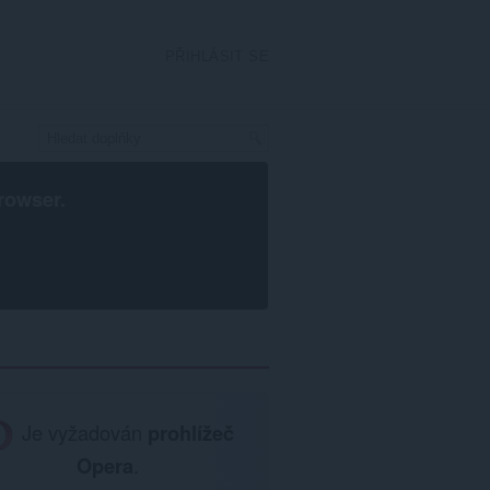
PŘIHLÁSIT SE
rowser
.
Je vyžadován
prohlížeč
Opera
.