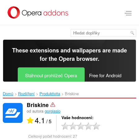
Přejít
přímo
na
hlavní
obsah
These extensions and wallpapers are made
for the
Opera browser
.
Stáhnout prohlížeč Opera
Free for Android
Domů
Rozšíření
Produktivita
Briskine‎
Briskine
od autora
gorgiasio
4.1
Vaše hodnocení
/ 5
Celkový počet hodnocení:
27