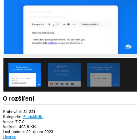
webech.
Toto
rozšíření
může
přistupovat
k
vašim
listům
a
aktivitám
při
prohlížení.
This
extension
can
store
an
unlimited
O rozšíření
amount
of
client-
Stahování
31 221
side
Kategorie
Produktivita
data.
Verze
7.7.0
Velikost
403,8 KB
Last update
22. února 2023
Licence