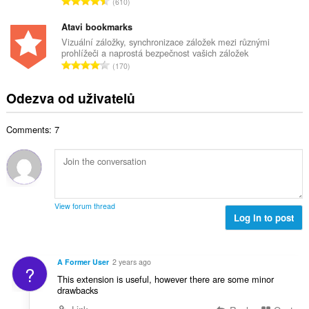
C
d
610
v
e
e
n
ý
t
l
Atavi bookmarks
o
p
h
k
c
Vizuální záložky, synchronizace záložek mezi různými
o
o
prohlížeči a naprostá bezpečnost vašich záložek
o
e
č
C
d
170
v
n
e
e
n
ý
í
t
l
o
Odezva od uživatelů
p
:
h
k
c
o
o
o
e
č
d
Comments: 7
v
n
e
n
ý
í
t
o
p
:
h
c
o
o
e
č
d
n
e
n
View forum thread
í
t
Log in to post
o
:
h
c
o
e
d
n
A Former User
2 years ago
?
n
í
This extension is useful, however there are some minor
o
:
drawbacks
c