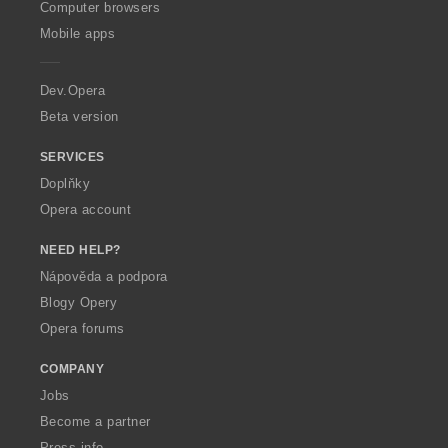
O
Computer browsers
p
Mobile apps
e
r
a
Dev.Opera
Beta version
SERVICES
Doplňky
Opera account
NEED HELP?
Nápověda a podpora
Blogy Opery
Opera forums
COMPANY
Jobs
Become a partner
Press info