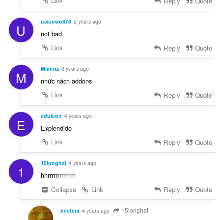
Link
Reply
Quote
e
n
í
uwuowo876
2 years ago
U
:
not bad
Link
Reply
Quote
Miannz
3 years ago
M
nhức nách addons
Link
Reply
Quote
eduleon
4 years ago
E
Explendido
Link
Reply
Quote
15longhai
4 years ago
1
hhrrrrrrrrrrrrrr
Collapse
Link
Reply
Quote
15longhai
beeters
4 years ago