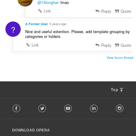
@15longhai
: lmao
Link
Reply
Quote
A Former User
5 years ago
?
Nice and useful extention. Please, add template grouping by
categories or folders.
Link
Reply
Quote
View forum thread
Top
F
Facebook
Twitter
Youtube
LinkedIn
Instag
o
l
l
o
DOWNLOAD OPERA
w