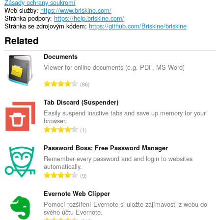
Zásady ochrany soukromí
Web služby
https://www.briskine.com/
Stránka podpory
https://help.briskine.com/
Stránka se zdrojovým kódem
https://github.com/Briskine/briskine
Related
Documents
Viewer for online documents (e.g. PDF, MS Word)
C
86
e
l
Tab Discard (Suspender)
k
Easily suspend inactive tabs and save up memory for your
browser.
o
C
1
v
e
ý
l
Password Boss: Free Password Manager
p
k
Remember every password and and login to websites
o
automatically.
o
č
C
9
v
e
e
ý
t
l
Evernote Web Clipper
p
h
k
Pomocí rozšíření Evernote si uložte zajímavosti z webu do
o
o
svého účtu Evernote.
o
č