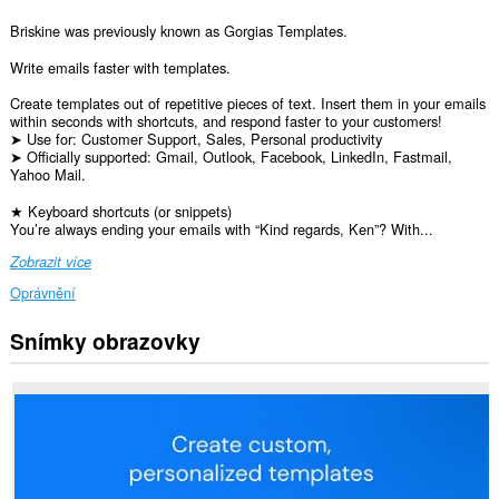
Briskine was previously known as Gorgias Templates.
Write emails faster with templates.
Create templates out of repetitive pieces of text. Insert them in your emails
within seconds with shortcuts, and respond faster to your customers!
➤ Use for: Customer Support, Sales, Personal productivity
➤ Officially supported: Gmail, Outlook, Facebook, LinkedIn, Fastmail,
Yahoo Mail.
★ Keyboard shortcuts (or snippets)
You’re always ending your emails with “Kind regards, Ken”? With...
Zobrazit více
Oprávnění
Snímky obrazovky
Toto
rozšíření
může
přistupovat
k
vašim
datům
na
všech