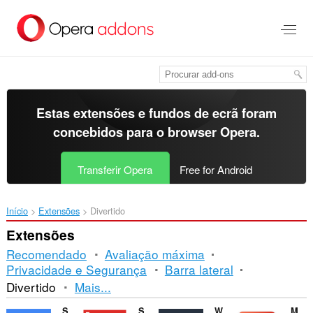
Saltar
para
o
conteúdo
principal
Estas extensões e fundos de ecrã foram
concebidos para o
browser Opera
.
Transferir Opera
Free for Android
Início
Extensões
Divertido
Extensões
Recomendado
Avaliação máxima
Privacidade e Segurança
Barra lateral
Ordenação
Divertido
Mais...
e
Sound Booster
Sidebar for YouTube™
Watch2Gether
Magic Actions for YouTube™