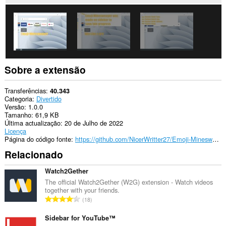
Sobre a extensão
Transferências
40.343
Categoria
Divertido
Versão
1.0.0
Tamanho
61,9 KB
Última actualização
20 de Julho de 2022
Licença
Página do código fonte
https://github.com/NicerWritter27/Emoji-Minesweeper
Relacionado
Watch2Gether
The official Watch2Gether (W2G) extension - Watch videos
together with your friends.
N
18
ú
m
Sidebar for YouTube™