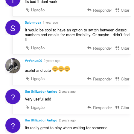
its bad it dont work
Ligação
Responder
Citar
Salom-ova
1 year ago
S
It would be cool to have an option to switch between classic
numbers and emojis for more flexibility. Or maybe I didn`t find
it
Ligação
Responder
Citar
VvVenus00
2 years ago
useful and cute
Ligação
Responder
Citar
Um Utilizador Antigo
2 years ago
?
Very useful add
Ligação
Responder
Citar
Um Utilizador Antigo
2 years ago
?
Its really great to play when waiting for someone.