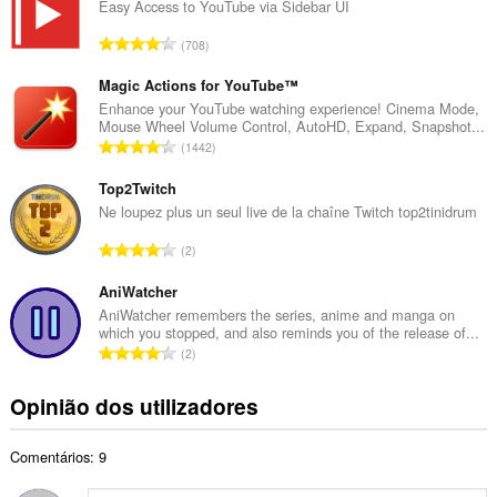
e
Easy Access to YouTube via Sidebar UI
r
N
708
o
ú
t
m
Magic Actions for YouTube™
o
e
Enhance your YouTube watching experience! Cinema Mode,
t
Mouse Wheel Volume Control, AutoHD, Expand, Snapshot...
r
a
N
1442
o
l
ú
t
d
m
Top2Twitch
o
e
e
Ne loupez plus un seul live de la chaîne Twitch top2tinidrum
t
a
r
a
N
v
2
o
l
ú
a
t
d
m
AniWatcher
l
o
e
e
i
AniWatcher remembers the series, anime and manga on
t
a
which you stopped, and also reminds you of the release of...
r
a
a
N
v
2
o
ç
l
ú
a
t
õ
d
m
l
Opinião dos utilizadores
o
e
e
e
i
t
s
a
r
a
a
:
v
Comentários: 9
o
ç
l
a
t
õ
d