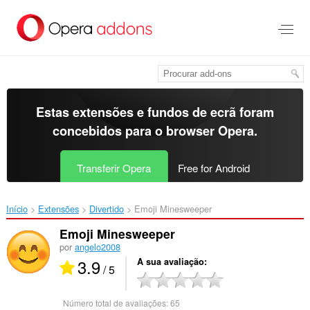
Saltar
para
o
conteúdo
principal
Estas extensões e fundos de ecrã foram
concebidos para o
browser Opera
.
Transferir Opera
Free for Android
Início
Extensões
Divertido
Emoji Minesweeper‎
Emoji Minesweeper
por
angelo2008
3.9
A sua avaliação
/ 5
Número total de avaliações:
65