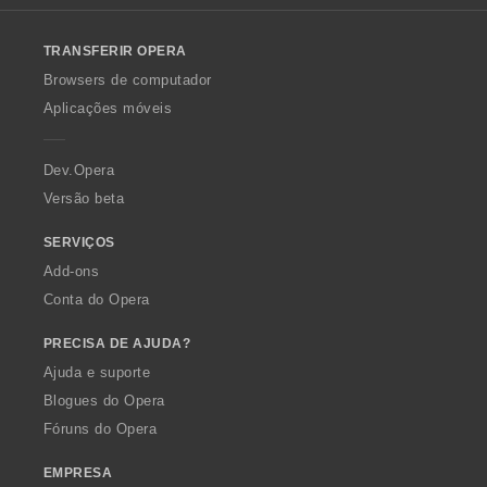
l
o
TRANSFERIR OPERA
w
O
Browsers de computador
p
Aplicações móveis
e
r
a
Dev.Opera
Versão beta
SERVIÇOS
Add-ons
Conta do Opera
PRECISA DE AJUDA?
Ajuda e suporte
Blogues do Opera
Fóruns do Opera
EMPRESA