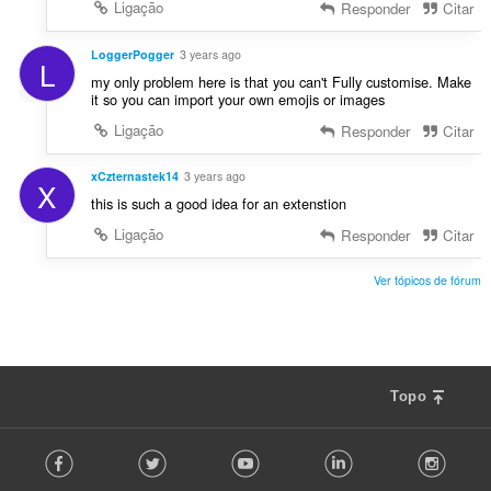
Ligação
Responder
Citar
LoggerPogger
3 years ago
L
my only problem here is that you can't Fully customise. Make
it so you can import your own emojis or images
Ligação
Responder
Citar
xCzternastek14
3 years ago
X
this is such a good idea for an extenstion
Ligação
Responder
Citar
Ver tópicos de fórum
Topo
F
Facebook
Twitter
Youtube
LinkedIn
Instag
o
l