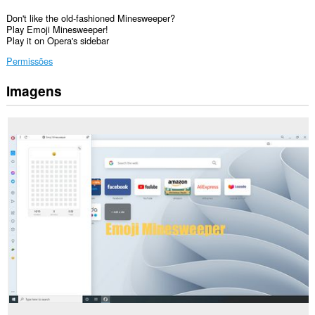
Don't like the old-fashioned Minesweeper?
Play Emoji Minesweeper!
Play it on Opera's sidebar
Permissões
Imagens
Esta
extensão
irá
adicionar
um
painel
à
barra
lateral.