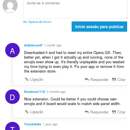
l
o
e
e
i
t
s
a
a
a
:
v
ç
l
a
Ver tópicos de fórum
õ
d
Inicie sessão para publicar
l
e
e
i
s
a
a
:
v
ç
Ambience47
1 month ago
A
a
õ
Downloaded it and had to reset my entire Opera GX. Then,
l
e
better yet, when I got it actually up and running, none of the
i
emojis even show up. It's literally unplayable and you wasted
s
a
my time trying to even play it. Fix your app or remove it from
:
the extension store.
ç
õ
Ligação
Responder
Citar
e
s
Dominos111G
3 months ago
D
:
Nice extension. Could be better if you could choose own
emojis and if board would scale to match side panel width.
Ligação
Responder
Citar
Tinodahlke
1 year ago
T