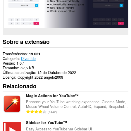
store
an
unlimited
amount
of
client-
side
data.
Sobre a extensão
Transferências
19.051
Categoria
Divertido
Versão
1.0.1
Tamanho
52,5 KB
Última actualização
12 de Outubro de 2022
Licença
Copyright 2022 angelo2008
Relacionado
Magic Actions for YouTube™
Enhance your YouTube watching experience! Cinema Mode,
Mouse Wheel Volume Control, AutoHD, Expand, Snapshot...
N
1442
ú
m
Sidebar for YouTube™
e
Easy Access to YouTube via Sidebar UI