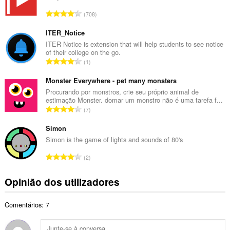
r
N
708
o
ú
t
m
ITER_Notice
o
e
ITER Notice is extension that will help students to see notice
t
of their college on the go.
r
a
N
1
o
l
ú
t
d
m
Monster Everywhere - pet many monsters
o
e
e
Procurando por monstros, crie seu próprio animal de
t
a
estimação Monster. domar um monstro não é uma tarefa f...
r
a
N
v
7
o
l
ú
a
t
d
m
Simon
l
o
e
e
i
Simon is the game of lights and sounds of 80's
t
a
r
a
a
N
v
2
o
ç
l
ú
a
t
õ
d
m
l
Opinião dos utilizadores
o
e
e
e
i
t
s
a
r
a
a
:
v
Comentários: 7
o
ç
l
a
t
õ
d
l
o
e