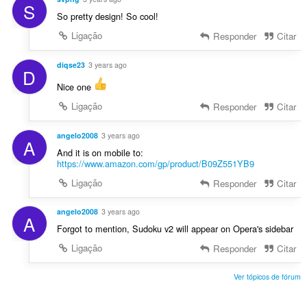
S
So pretty design! So cool!
Ligação
Responder
Citar
diqse23
3 years ago
D
Nice one
Ligação
Responder
Citar
angelo2008
3 years ago
A
And it is on mobile to:
https://www.amazon.com/gp/product/B09Z551YB9
Ligação
Responder
Citar
angelo2008
3 years ago
A
Forgot to mention, Sudoku v2 will appear on Opera's sidebar
Ligação
Responder
Citar
Ver tópicos de fórum