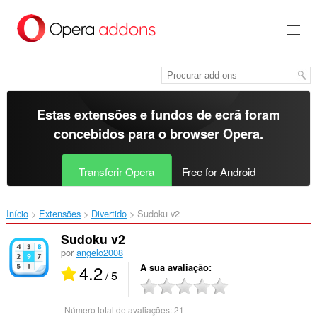
Saltar
para
o
conteúdo
principal
Estas extensões e fundos de ecrã foram
concebidos para o
browser Opera
.
Transferir Opera
Free for Android
Início
Extensões
Divertido
Sudoku v2‎
Sudoku v2
por
angelo2008
4.2
A sua avaliação
/ 5
Número total de avaliações:
21