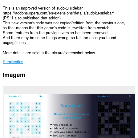
This is an improved version of sudoku sidebar
https://addons.opera.com/en/extensions/details/sudoku-sidebar/
(PS: I also published that addon)
This new version's code was not copied/edition from the previous one,
so that means that this game's code is rewritten from scratch
Some features from the previous version has been removed
And there may be some things wrong, so tell me once you found
bugs/glitches
More details are said in the picture/screenshot below
Permissões
Imagem
Esta
extensão
irá
adicionar
um
painel
à
barra
lateral.
This
extension
can