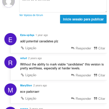
e
i
t
s
a
a
a
:
v
ç
l
a
Ver tópicos de fórum
õ
d
Inicie sessão para publicar
l
e
e
i
s
a
a
:
v
ç
Ezra-vp3qs
1 year ago
E
a
õ
add potential canadates plz
l
e
i
Ligação
Responder
Citar
s
a
:
ç
refurl
2 years ago
R
õ
Without the ability to mark viable "candidates" this version is
e
pretty worthless, especially at harder levels.
s
Ligação
Responder
Citar
:
MarySlon
2 years ago
M
все работает
Ligação
Responder
Citar
svpng
3 years ago