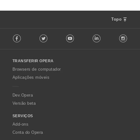
Topo
F
Facebook
Twitter
Youtube
LinkedIn
Instag
o
l
l
o
TRANSFERIR OPERA
w
O
Browsers de computador
p
Aplicações móveis
e
r
a
Dev.Opera
Versão beta
SERVIÇOS
Add-ons
Conta do Opera