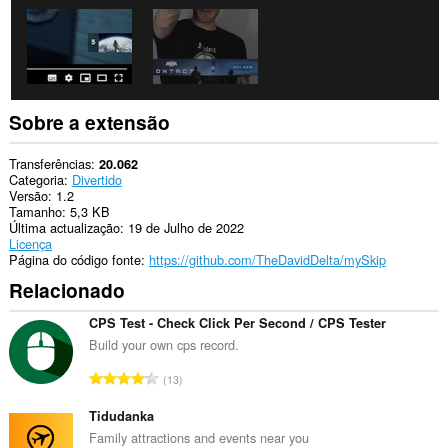
Sobre a extensão
Transferências
20.062
Categoria
Divertido
Versão
1.2
Tamanho
5,3 KB
Última actualização
19 de Julho de 2022
Licença
Página do código fonte
https://github.com/TheDavidDelta/mySkip
Relacionado
CPS Test - Check Click Per Second / CPS Tester
Build your own cps record.
N
13
ú
m
Tidudanka
e
Family attractions and events near you