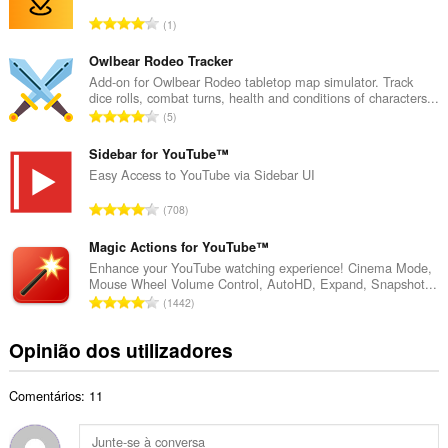
r
N
1
o
ú
t
m
Owlbear Rodeo Tracker
o
e
Add-on for Owlbear Rodeo tabletop map simulator. Track
t
dice rolls, combat turns, health and conditions of characters...
r
a
N
5
o
l
ú
t
d
m
Sidebar for YouTube™
o
e
e
Easy Access to YouTube via Sidebar UI
t
a
r
a
N
v
708
o
l
ú
a
t
d
m
Magic Actions for YouTube™
l
o
e
e
i
Enhance your YouTube watching experience! Cinema Mode,
t
a
Mouse Wheel Volume Control, AutoHD, Expand, Snapshot...
r
a
a
N
v
1442
o
ç
l
ú
a
t
õ
d
m
l
Opinião dos utilizadores
o
e
e
e
i
t
s
a
r
a
a
:
v
Comentários: 11
o
ç
l
a
t
õ
d
l
o
e
e