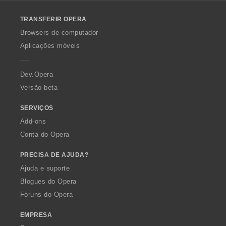
l
o
TRANSFERIR OPERA
w
O
Browsers de computador
p
Aplicações móveis
e
r
a
Dev.Opera
Versão beta
SERVIÇOS
Add-ons
Conta do Opera
PRECISA DE AJUDA?
Ajuda e suporte
Blogues do Opera
Fóruns do Opera
EMPRESA