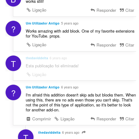
works still!
Ligação
Responder
Citar
Um Utilizador Antigo
5 years ago
?
Works amazing with add block. One of my favorite extensions
for YouTube. props.
Ligação
Responder
Citar
thedaviddelta
6 years ago
T
Esta publicação foi eliminada!
Ligação
Um Utilizador Antigo
6 years ago
?
I'm afraid this addition doesn't skip ads but blocks them. When
using this, there are no ads even those you can't skip. That's
not the point of this type of application, so it's better to look
for another add-on.
Comprimir
Ligação
Responder
Citar
thedaviddelta
6 years ago
T