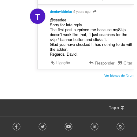
thedaviddelta
5 years ago
T
@ceedee
Sorry for late reply.
The first post surprised me because mySkip
doesn't work like that, it just searches for the
skip / banner button and clicks it.
Glad you have checked it has nothing to do with
the addon.
Regards, David.
Ligação
Responder
Citar
Ver tópicos de fórum
Topo
F
Facebook
Twitter
Youtube
LinkedIn
Instag
o
l