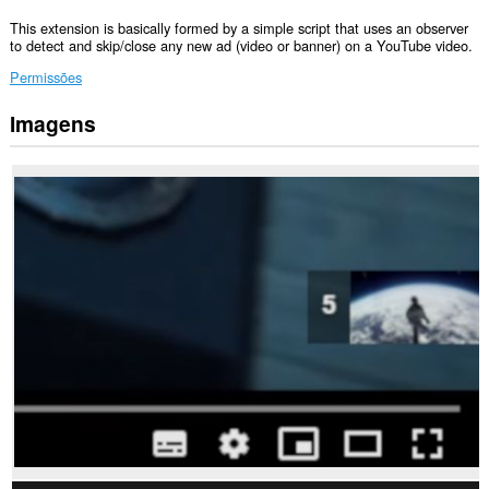
This extension is basically formed by a simple script that uses an observer
to detect and skip/close any new ad (video or banner) on a YouTube video.
Permissões
Imagens
Esta
extensão
pode
aceder
aos
seus
dados
em
alguns
sítios.