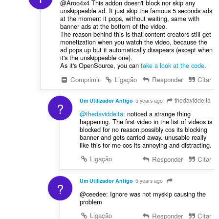
@Aroo4x4 This addon doesn't block nor skip any
unskippeable ad. It just skip the famous 5 seconds ads
at the moment it pops, without waiting, same with
banner ads at the bottom of the video.
The reason behind this is that content creators still get
monetization when you watch the video, because the
ad pops up but it automatically disapears (except when
it's the unskippeable one).
As it's OpenSource, you can
take a look at the code
.
Comprimir
Ligação
Responder
Citar
thedaviddelta
Um Utilizador Antigo
5 years ago
?
@thedaviddelta
: noticed a strange thing
happening. The first video in the list of videos is
blocked for no reason.possibly cos its blocking
banner and gets carried away. unusable really
like this for me cos its annoying and distracting.
Ligação
Responder
Citar
Um Utilizador Antigo
5 years ago
?
@ceedee: Ignore was not myskip causing the
problem
Ligação
Responder
Citar