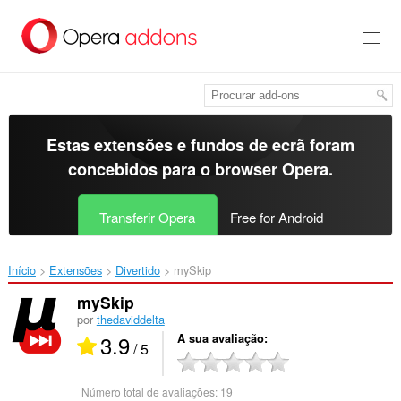
Saltar
para
o
conteúdo
principal
Estas extensões e fundos de ecrã foram
concebidos para o
browser Opera
.
Transferir Opera
Free for Android
Início
Extensões
Divertido
mySkip‎
mySkip
por
thedaviddelta
3.9
A sua avaliação
/ 5
Número total de avaliações:
19