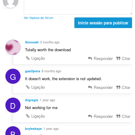
i
t
s
a
a
a
:
v
ç
l
a
Ver tópicos de fórum
õ
d
Inicie sessão para publicar
l
e
e
i
s
a
a
:
v
ç
Xenosali
3 months ago
a
õ
Totally worth the download
l
e
i
Ligação
Responder
Citar
s
a
:
ç
gasOpera
8 months ago
G
õ
It doesn't work, the extension is not updated.
e
Ligação
Responder
Citar
s
:
drgregie
1 year ago
D
Not working for me
Ligação
Responder
Citar
bryleekaye
1 year ago
B