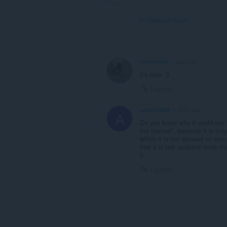
Ver tópicos de fórum
mivaneneh
1 year ago
it's cute :3
Ligação
angelo2008
4 years ago
A
Do you know why it could say 
the frames", because it is onl
which it is not allowed on some
that it is last updated more t
it
Ligação