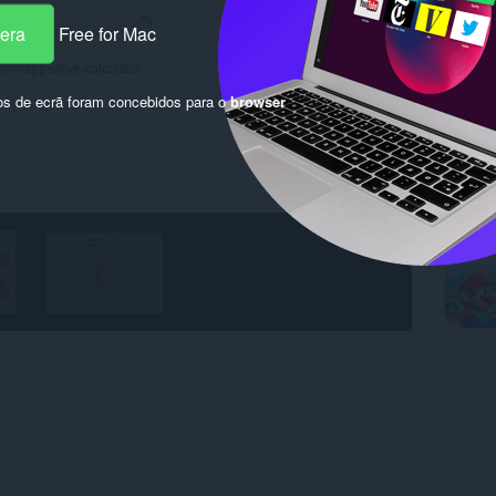
pera
Free for Mac
os de ecrã foram concebidos para o
browser