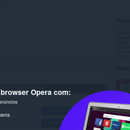
2
Sobr
Transfer
Categor
Versão
Tamanh
Última a
Licença
Rela
o browser Opera com:
anúncios
teria