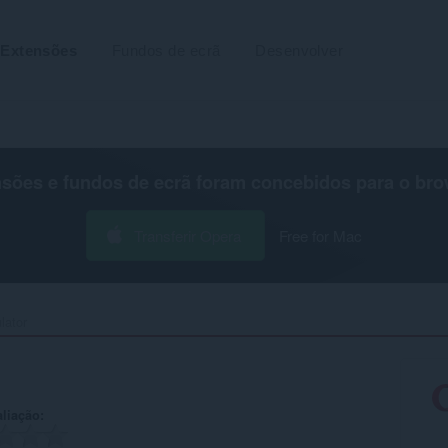
Extensões
Fundos de ecrã
Desenvolver
nsões e fundos de ecrã foram concebidos para o
bro
Transferir Opera
Free for Mac
ator‎
aliação