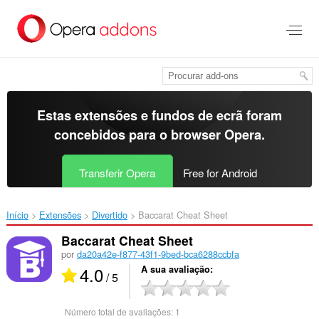
Saltar
para
o
conteúdo
principal
Estas extensões e fundos de ecrã foram
concebidos para o
browser Opera
.
Transferir Opera
Free for Android
Início
Extensões
Divertido
Baccarat Cheat Sheet‎
Baccarat Cheat Sheet
por
da20a42e-f877-43f1-9bed-bca6288ccbfa
4.0
A sua avaliação
/ 5
Número total de avaliações:
1