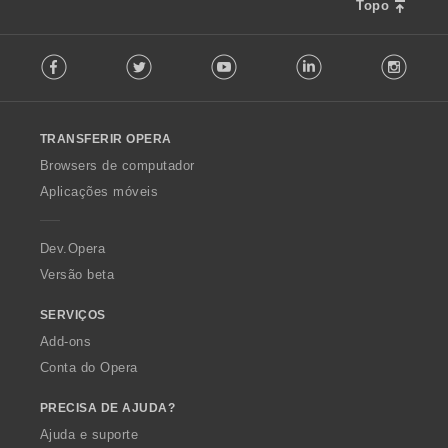
ç
Topo
õ
F
e
Facebook
Twitter
Youtube
LinkedIn
Instag
o
s
l
:
l
o
TRANSFERIR OPERA
w
O
Browsers de computador
p
Aplicações móveis
e
r
a
Dev.Opera
Versão beta
SERVIÇOS
Add-ons
Conta do Opera
PRECISA DE AJUDA?
Ajuda e suporte