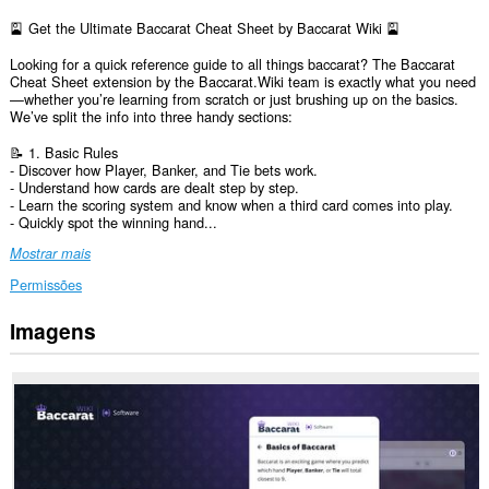
🎴 Get the Ultimate Baccarat Cheat Sheet by Baccarat Wiki 🎴
Looking for a quick reference guide to all things baccarat? The Baccarat
Cheat Sheet extension by the Baccarat.Wiki team is exactly what you need
—whether you’re learning from scratch or just brushing up on the basics.
We’ve split the info into three handy sections:
📝 1. Basic Rules
- Discover how Player, Banker, and Tie bets work.
- Understand how cards are dealt step by step.
- Learn the scoring system and know when a third card comes into play.
- Quickly spot the winning hand...
Mostrar mais
Permissões
Imagens
Esta
extensão
pode
aceder
aos
seus
dados
em
todos