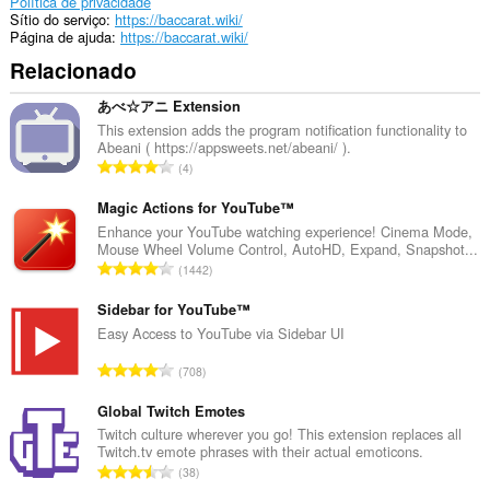
Política de privacidade
Sítio do serviço
https://baccarat.wiki/
Página de ajuda
https://baccarat.wiki/
Relacionado
あべ☆アニ Extension
This extension adds the program notification functionality to
Abeani ( https://appsweets.net/abeani/ ).
N
4
ú
m
Magic Actions for YouTube™
e
Enhance your YouTube watching experience! Cinema Mode,
Mouse Wheel Volume Control, AutoHD, Expand, Snapshot...
r
N
1442
o
ú
t
m
Sidebar for YouTube™
o
e
Easy Access to YouTube via Sidebar UI
t
r
a
N
708
o
l
ú
t
d
m
Global Twitch Emotes
o
e
e
Twitch culture wherever you go! This extension replaces all
t
a
Twitch.tv emote phrases with their actual emoticons.
r
a
N
v
38
o
l