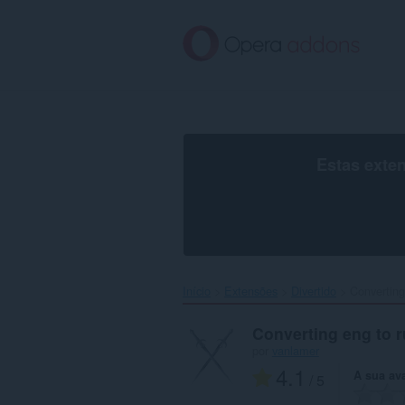
Saltar
para
o
conteúdo
principal
Estas exte
Início
Extensões
Divertido
Converting 
Converting eng to r
por
vanlamer
4.1
A sua av
/ 5