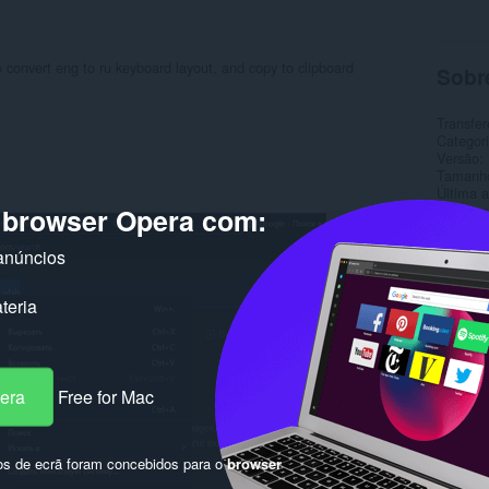
to convert eng to ru keyboard layout, and copy to clipboard
Sobr
Transfer
Categor
Versão
Tamanh
Última a
Licença
o browser Opera com:
Página d
anúncios
Rela
teria
pera
Free for Mac
os de ecrã foram concebidos para o
browser