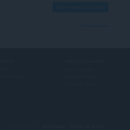
Inicie sessão para publicar
Ver tópicos de fórum
ERVIÇOS
PRECISA DE AJUDA?
d-ons
Ajuda e suporte
nta do Opera
Blogues do Opera
Fóruns do Opera
© Opera Software
Privacidade
Termos de serviço