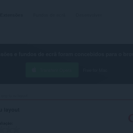
Extensões
Fundos de ecrã
Desenvolver
nsões e fundos de ecrã foram concebidos para o
bro
Transferir Opera
Free for Mac
eng to ru layout‎
u layout
aliação