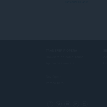
Ver tópicos de fórum
TRANSFERIR OPERA
S
Browsers de computador
Ad
Aplicações móveis
Co
Dev.Opera
Versão beta
F
o
Facebook
Twitter
Youtube
LinkedIn
Instagram
l