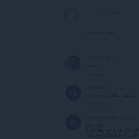
Ver tópicos de fórum
darek334
1 year ago
dno dno
Ligação
gargomon251
1 year ago
G
Doesn't do anything. Still reve
Ligação
Stormbreaker613UA
2 years ago
S
29/08/2023
Everything works well. I high
possible YouTube quality only