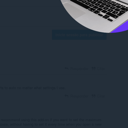
Inicie sessão para publicar
Responder
Citar
rts to auto no matter what settings I use.
Responder
Citar
ly recommend using this add-on if you want to set the maximum
 once, without having to set it every time when you open a new