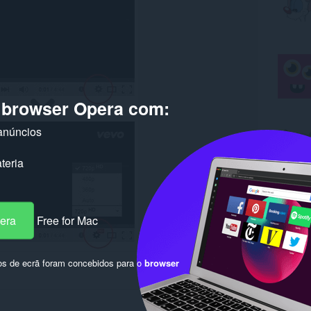
o browser Opera com:
anúncios
teria
pera
Free for Mac
os de ecrã foram concebidos para o
browser