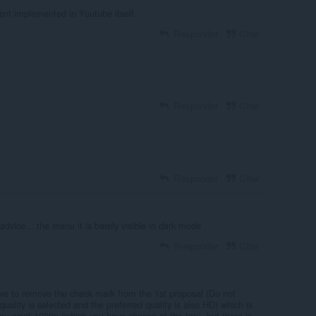
isnt implemented in Youtube itself.
Responder
Citar
Responder
Citar
Responder
Citar
advice... the menu it is barely visible in dark mode
Responder
Citar
ave to remove the check mark from the 1st proposal (Do not
uality is selected and the preferred quality is also HD) which is
you want 1080p (which you have chosen at the top), but there is