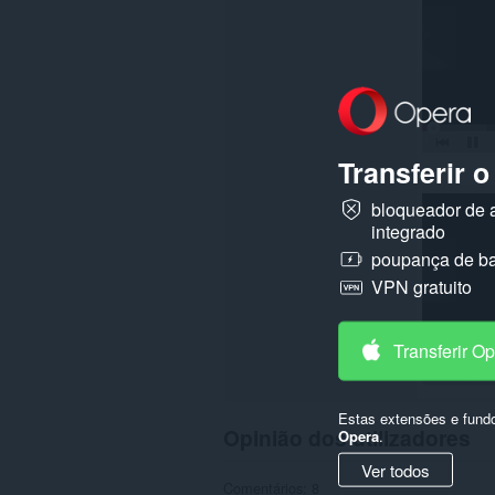
em
alguns
sítios.
Transferir 
bloqueador de 
integrado
poupança de ba
VPN gratuito
Transferir O
Estas extensões e fund
Opinião dos utilizadores
Opera
.
Ver todos
Comentários: 8