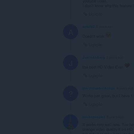
youtube video.
I don`t know why this feature 
Ligação
amad92
3 years ago
A
Doesn't work
Ligação
JustinAhlberg
3 years ago
J
the best HD Video Ever
Ligação
Um Utilizador Antigo
4 years ago
?
Works just great, but I have 1 
Ligação
celebspeople1
5 years ago
It works very well now. You h
change video quality if an HD q
set automatically, because if 