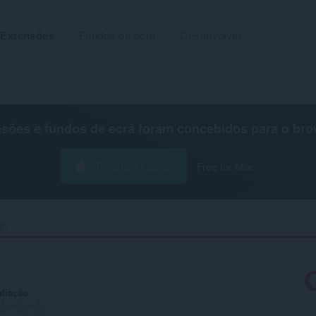
Extensões
Fundos de ecrã
Desenvolver
nsões e fundos de ecrã foram concebidos para o
bro
Transferir Opera
Free for Mac
D‎
aliação