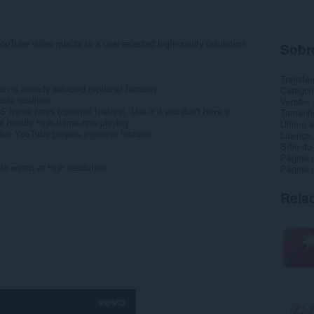
5
uTube video quality to a user-selected high-quality resolution.
Sobr
Transfer
on is already selected (optional feature)
Categor
able qualities.
Versão
S frame rates (optional feature). Use it if you don't have a
Tamanh
 handle high-frame-rate playing.
Última a
idden YouTube players (optional feature)
Licença
Sítio do
Página 
to watch at high resolution...
Página d
Rela