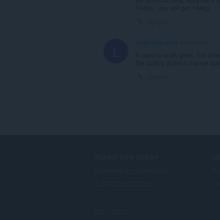
1440p , you will get 1440p
Ligação
LeMortDeLaFete
6 years ago
L
It used to work great, but do
the quality doesn't change aut
Ligação
TRANSFERIR OPERA
S
Browsers de computador
Ad
Aplicações móveis
Co
Dev.Opera