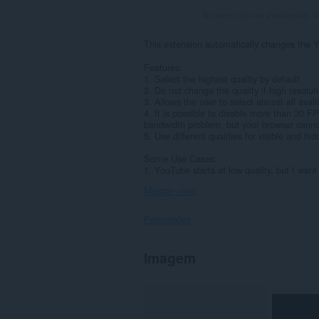
Número total de avaliações:
4
This extension automatically changes the Yo
Features:
1. Select the highest quality by default
2. Do not change the quality if high resoluti
3. Allows the user to select almost all avail
4. It is possible to disable more than 30 FP
bandwidth problem, but your browser cannot
5. Use different qualities for visible and h
Some Use Cases:
1. YouTube starts at low quality, but I want 
Mostrar mais
Permissões
Esta
Imagem
extensão
pode
aceder
aos
seus
dados