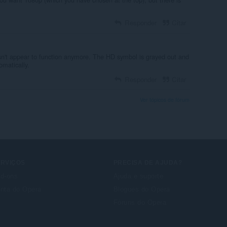
Responder
Citar
esn't appear to function anymore. The HD symbol is grayed out and
omatically.
Responder
Citar
Ver tópicos de fórum
ERVIÇOS
PRECISA DE AJUDA?
d-ons
Ajuda e suporte
nta do Opera
Blogues do Opera
Fóruns do Opera