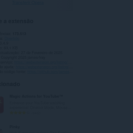
Transferir Opera
e a extensão
ências
173.513
ia
Divertido
0.4.9
o
63,1 KB
ctualização
27 de Fevereiro de 2025
Copyright 2025 james-fray
 serviço
https://webextension.org/listing/youtube-hd.html
de ajuda
https://webextension.org/listing/youtube-hd.html
o código fonte
https://github.com/james-fray/YouTube-HD/
cionado
Magic Actions for YouTube™
Enhance your YouTube watching
experience! Cinema Mode, Mouse...
N
1442
ú
m
Pinky
e
Web Extension making 'The Settlers