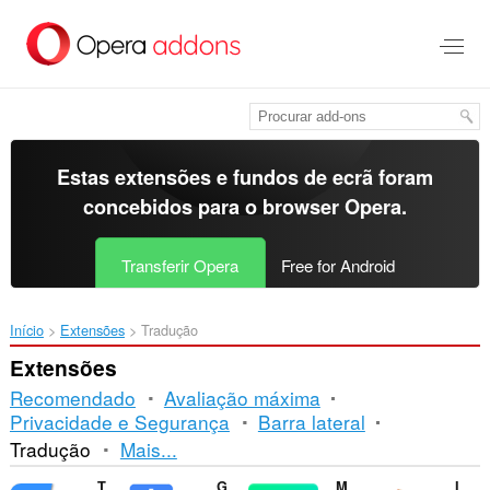
Saltar
para
o
conteúdo
principal
Estas extensões e fundos de ecrã foram
concebidos para o
browser Opera
.
Transferir Opera
Free for Android
Início
Extensões
Tradução
Extensões
Recomendado
Avaliação máxima
Privacidade e Segurança
Barra lateral
Ordenação
Tradução
Mais...
e
Translator
Google Translate
Mate Translate
ImTranslator: Translator, Dictionary, TTS