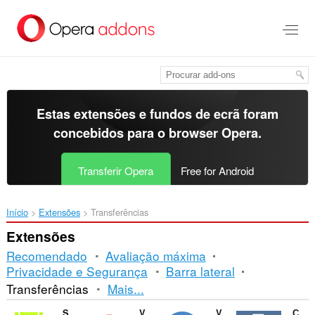
Saltar
para
o
conteúdo
principal
Estas extensões e fundos de ecrã foram
concebidos para o
browser Opera
.
Transferir Opera
Free for Android
Início
Extensões
Transferências
Extensões
Recomendado
Avaliação máxima
Privacidade e Segurança
Barra lateral
Ordenação
Transferências
Mais...
e
SaveFrom.net helper
Video Hunter Downloader
Video Downloader Prime
Скачать музыку с ВК