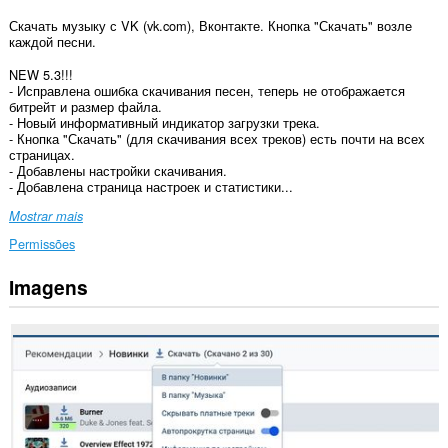
Скачать музыку с VK (vk.com), Вконтакте. Кнопка "Скачать" возле
каждой песни.
NEW 5.3!!!
- Исправлена ошибка скачивания песен, теперь не отображается
битрейт и размер файла.
- Новый информативный индикатор загрузки трека.
- Кнопка "Скачать" (для скачивания всех треков) есть почти на всех
страницах.
- Добавлены настройки скачивания.
- Добавлена страница настроек и статистики...
Mostrar mais
Permissões
Imagens
Esta
extensão
pode
aceder
aos
seus
dados
em
alguns
sítios.