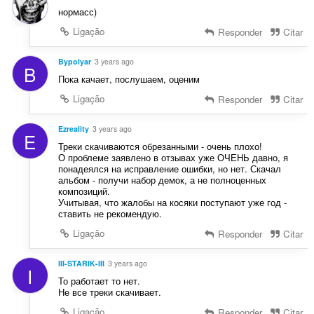
нормасс)
Ligação
Responder
Citar
Bypolyar
3 years ago
B
Пока качает, послушаем, оценим
Ligação
Responder
Citar
Ezreality
3 years ago
E
Треки скачиваются обрезанными - очень плохо!
О проблеме заявлено в отзывах уже ОЧЕНЬ давно, я
понадеялся на исправление ошибки, но нет. Скачал
альбом - получи набор демок, а не полноценных
композиций.
Учитывая, что жалобы на косяки поступают уже год -
ставить не рекомендую.
Ligação
Responder
Citar
III-STARIK-III
3 years ago
I
То работает то нет.
Не все треки скачивает.
Ligação
Responder
Citar