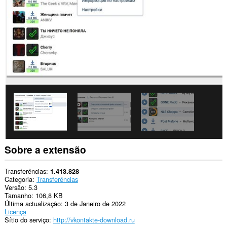
Esta
extensão
pode
aceder
aos
seus
separadores
e
à
sua
actividade
de
navegação.
Sobre a extensão
Transferências
1.413.828
Categoria
Transferências
Versão
5.3
Tamanho
106,8 KB
Última actualização
3 de Janeiro de 2022
Licença
Sítio do serviço
http://vkontakte-download.ru