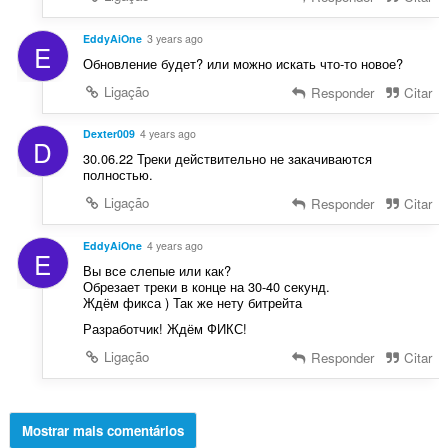
EddyAiOne
3 years ago
E
Обновление будет? или можно искать что-то новое?
Ligação
Responder
Citar
Dexter009
4 years ago
D
30.06.22 Треки действительно не закачиваются
полностью.
Ligação
Responder
Citar
EddyAiOne
4 years ago
E
Вы все слепые или как?
Обрезает треки в конце на 30-40 секунд.
Ждём фикса ) Так же нету битрейта
Разработчик! Ждём ФИКС!
Ligação
Responder
Citar
Mostrar mais comentários