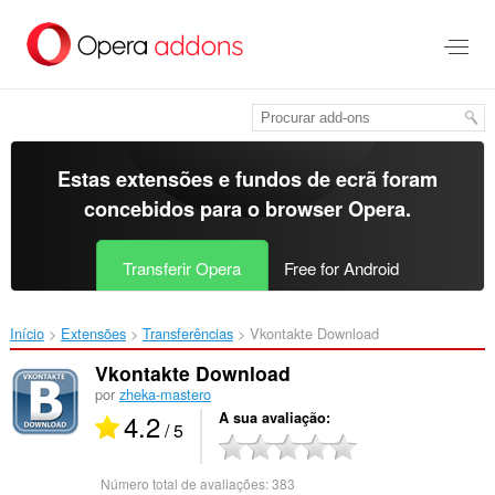
Saltar
para
o
conteúdo
principal
Estas extensões e fundos de ecrã foram
concebidos para o
browser Opera
.
Transferir Opera
Free for Android
Início
Extensões
Transferências
Vkontakte Download‎
Vkontakte Download
por
zheka-mastero
4.2
A sua avaliação
/ 5
Número total de avaliações:
383