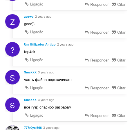
Ligação
Responder
Citar
s
:
zygwo
2 years ago
Z
good))
Ligação
Responder
Citar
Um Utilizador Antigo
2 years ago
?
top4ek
Ligação
Responder
Citar
SmeXXX
3 years ago
S
часть файла недокачивает
Ligação
Responder
Citar
SmeXXX
3 years ago
S
всё гуд) спасибо разрабам!
Ligação
Responder
Citar
777r0yal666
3 years ago