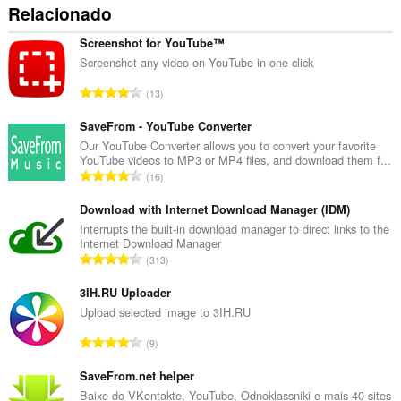
Relacionado
Screenshot for YouTube™
Screenshot any video on YouTube in one click
N
13
ú
m
SaveFrom - YouTube Converter
e
Our YouTube Converter allows you to convert your favorite
YouTube videos to MP3 or MP4 files, and download them f...
r
N
16
o
ú
t
m
Download with Internet Download Manager (IDM)
o
e
Interrupts the built-in download manager to direct links to the
t
Internet Download Manager
r
a
N
313
o
l
ú
t
d
m
3IH.RU Uploader
o
e
e
Upload selected image to 3IH.RU
t
a
r
a
N
v
9
o
l
ú
a
t
d
m
SaveFrom.net helper
l
o
e
e
i
Baixe do VKontakte, YouTube, Odnoklassniki e mais 40 sites