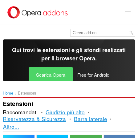
Passa
al
contenuto
principale
Qui trovi le estensioni e gli sfondi realizzati
per il
browser Opera
.
Scarica Opera
Free for Android
Home
Estensioni
Estensioni
Raccomandati
Giudizio più alto
Riservatezza & Sicurezza
Barra laterale
Ordinamento
Altro...
e