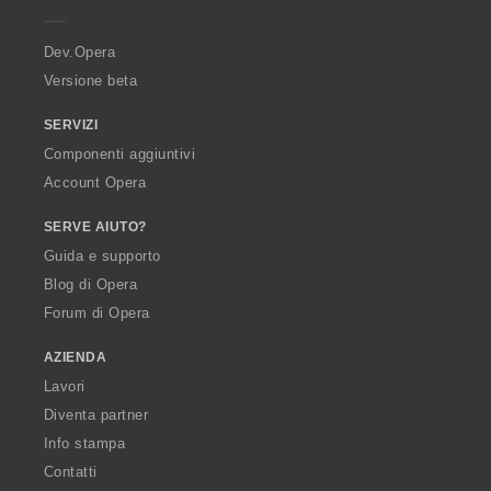
e
i
i
i
i
i
i
i
i
r
u
u
u
u
:
:
:
:
a
d
d
d
d
Dev.Opera
i
i
i
i
Versione beta
z
z
z
z
i
i
i
i
SERVIZI
:
:
:
:
Componenti aggiuntivi
Account Opera
SERVE AIUTO?
Guida e supporto
Blog di Opera
Forum di Opera
AZIENDA
Lavori
Diventa partner
Info stampa
Contatti