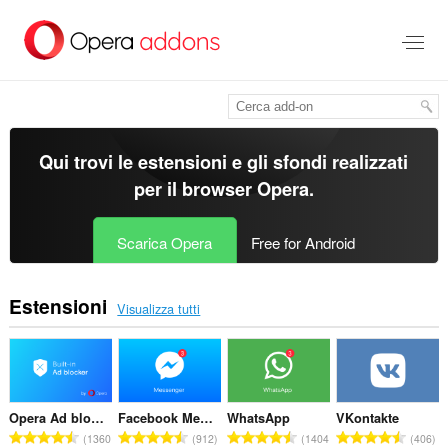
Passa
al
contenuto
principale
Qui trovi le estensioni e gli sfondi realizzati
per il
browser Opera
.
Scarica Opera
Free for Android
Estensioni
Visualizza tutti
Opera Ad blocker
Facebook Messenger
WhatsApp
VKontakte
N
N
N
N
1360
912
1404
406