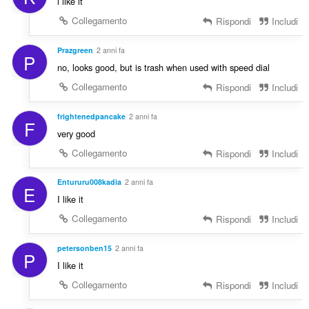
i like it
Collegamento
Rispondi
Includi
Prazgreen
2 anni fa
P
no, looks good, but is trash when used with speed dial
Collegamento
Rispondi
Includi
frightenedpancake
2 anni fa
F
very good
Collegamento
Rispondi
Includi
Entururu008kadia
2 anni fa
E
I like it
Collegamento
Rispondi
Includi
petersonben15
2 anni fa
P
I like it
Collegamento
Rispondi
Includi