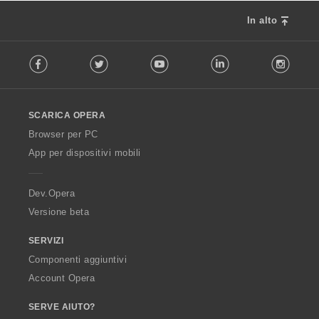
In alto
F
Facebook
Twitter
Youtube
LinkedIn
Instag
o
l
l
o
SCARICA OPERA
w
O
Browser per PC
p
App per dispositivi mobili
e
r
a
Dev.Opera
Versione beta
SERVIZI
Componenti aggiuntivi
Account Opera
SERVE AIUTO?