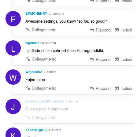
Collegamento
Rispondi
Includi
EMMCHENRY
un anno fa
E
Awesome settings, you know "so far, so good!"
Collegamento
Rispondi
Includi
legendtt
un anno fa
L
Ich finde es ein sehr schönes Hintergrundbild.
Collegamento
Rispondi
Includi
WojciechZ
2 anni fa
W
Fajne fajne
Collegamento
Rispondi
Includi
josevasquez2017-zetaka
2 anni fa
J
Questo post è eliminato!
Collegamento
Kencrangle69
2 anni fa
K