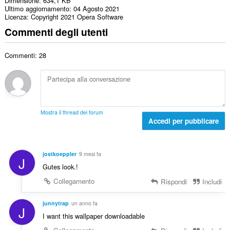
Dimensione
634,1 KB
Ultimo aggiornamento
04 Agosto 2021
Licenza
Copyright 2021 Opera Software
Commenti degli utenti
Commenti: 28
Mostra il thread dei forum
Accedi per pubblicare
jostkoeppler
9 mesi fa
J
Gutes look.!
Collegamento
Rispondi
Includi
junnytrap
un anno fa
J
I want this wallpaper downloadable