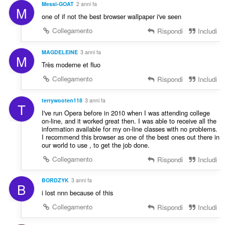
Messi-GOAT
2 anni fa
M
one of if not the best browser wallpaper i've seen
Collegamento
Rispondi
Includi
MAGDELEINE
3 anni fa
M
Très moderne et fluo
Collegamento
Rispondi
Includi
terrywooten118
3 anni fa
T
I've run Opera before in 2010 when I was attending college
on-line, and it worked great then. I was able to receive all the
information available for my on-line classes with no problems.
I recommend this browser as one of the best ones out there in
our world to use , to get the job done.
Collegamento
Rispondi
Includi
BORDZYK
3 anni fa
B
i lost nnn because of this
Collegamento
Rispondi
Includi