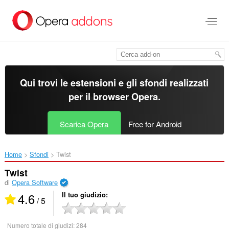
Passa
al
contenuto
principale
Qui trovi le estensioni e gli sfondi realizzati
per il
browser Opera
.
Scarica Opera
Free for Android
Home
Sfondi
Twist‎
Twist
di
Opera Software
4.6
Il tuo giudizio
/ 5
Numero totale di giudizi:
284