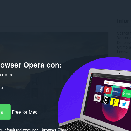
Infor
Scarica
Version
Dimensi
Ultimo 
Licenza
browser Opera con:
 della
ia
ra
Free for Mac
gli sfondi realizzati per il
browser Opera
.