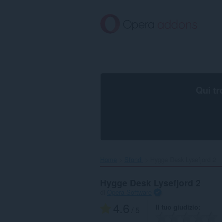
Passa
al
contenuto
principale
Qui tr
Home
Sfondi
Hygge Desk Lysefjord 2‎
Hygge Desk Lysefjord 2
di
Opera Software
4.6
Il tuo giudizio
/ 5