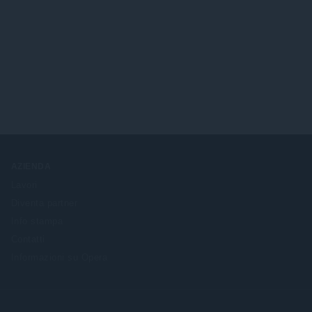
AZIENDA
Lavori
Diventa partner
Info stampa
Contatti
Informazioni su Opera