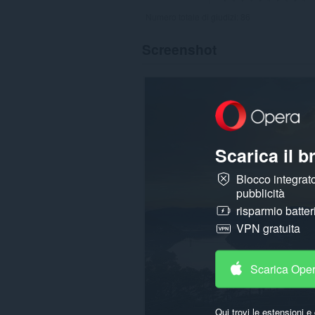
Numero totale di giudizi:
86
Screenshot
Scarica il 
Blocco integrato
pubblicità
risparmio batter
VPN gratuita
Scarica Ope
Qui trovi le estensioni e 