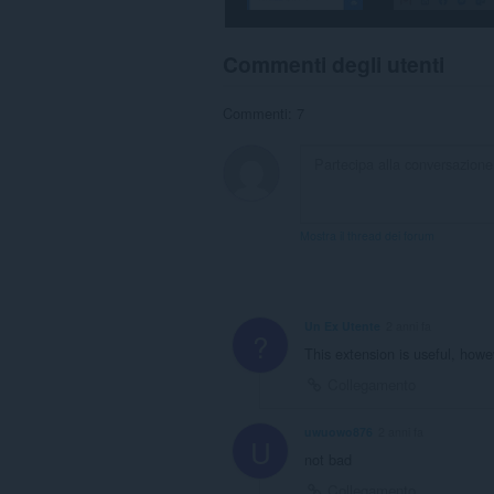
side
data.
Commenti degli utenti
Commenti: 7
Mostra il thread dei forum
Un Ex Utente
2 anni fa
?
This extension is useful, how
Collegamento
uwuowo876
2 anni fa
U
not bad
Collegamento