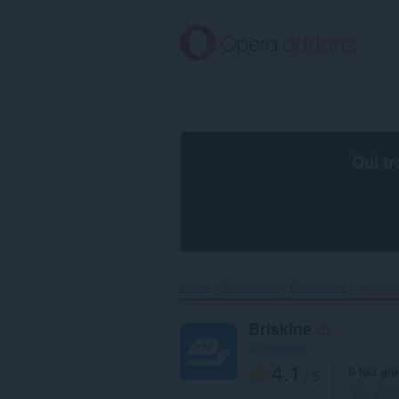
Passa
al
contenuto
principale
Qui tr
Home
Estensioni
Produttività
Briskine
Briskine
di
gorgiasio
4.1
Il tuo gi
/ 5