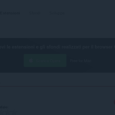
Estensioni
Sfondi
Sviluppa
ovi le estensioni e gli sfondi realizzati per il
browser 
Scarica Opera
Free for Mac
‎
udizio