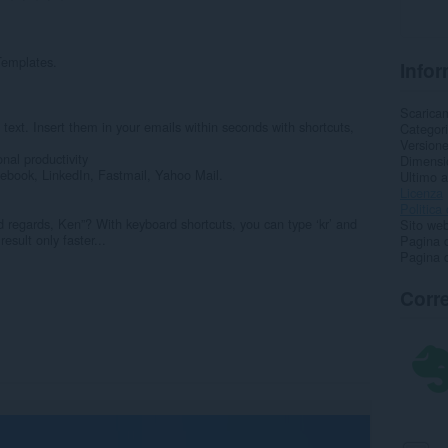
Templates.
Infor
Scarica
 text. Insert them in your emails within seconds with shortcuts,
Categor
Version
nal productivity
Dimensi
cebook, LinkedIn, Fastmail, Yahoo Mail.
Ultimo 
Licenza
Politica 
d regards, Ken”? With keyboard shortcuts, you can type ‘kr’ and
Sito web
sult only faster...
Pagina d
Pagina d
Corre