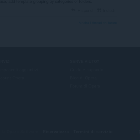
ase, add template grouping by categories or folders.
Rispondi
Includi
Mostra il thread dei forum
RVIZI
SERVE AIUTO?
mponenti aggiuntivi
Guida e supporto
count Opera
Blog di Opera
Forum di Opera
© Opera Software
Riservatezza
Termini di servizio