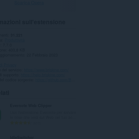
Scarica Opera
mazioni sull'estensione
menti
31.221
ia
Produttività
e
7.7.0
one
403,8 KB
aggiornamento
22 Febbraio 2023
di Privacy
 del servizio
https://www.briskine.com/
i supporto
https://help.briskine.com/
el codice sorgente
https://github.com/Briskine/briskine
lati
Evernote Web Clipper
Usa l'estensione Evernote per salvare
le cose che vedi sul Web nel tuo ac...
N
610
u
m
IdleSwitcher