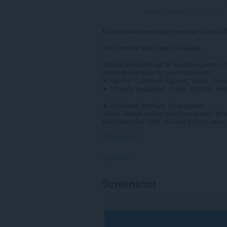
Numero totale di giudizi:
27
Briskine was previously known as Gorgias 
Write emails faster with templates.
Create templates out of repetitive pieces of
and respond faster to your customers!
➤ Use for: Customer Support, Sales, Perso
➤ Officially supported: Gmail, Outlook, Fa
★ Keyboard shortcuts (or snippets)
You’re always ending your emails with “Kin
then press the ‘TAB’ key and get the same re
Mostra di più
Permessi
Questa
Screenshot
estensione
può
accedere
ai
tuoi
dati