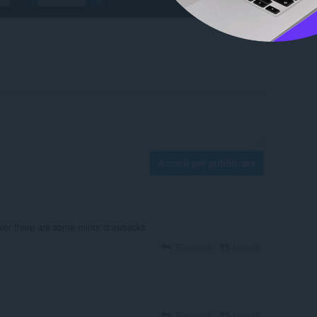
Accedi per pubblicare
ever there are some minor drawbacks
Rispondi
Includi
Rispondi
Includi