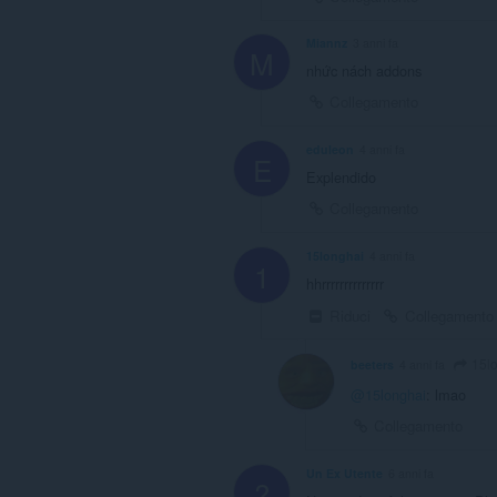
Miannz
3 anni fa
M
nhức nách addons
Collegamento
eduleon
4 anni fa
E
Explendido
Collegamento
15longhai
4 anni fa
1
hhrrrrrrrrrrrrrr
Riduci
Collegamento
15l
beeters
4 anni fa
@15longhai
: lmao
Collegamento
Un Ex Utente
6 anni fa
?