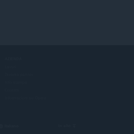
AZIENDA
Lavori
Diventa partner
Info stampa
Contatti
Informazioni su Opera
Select
In alto
your