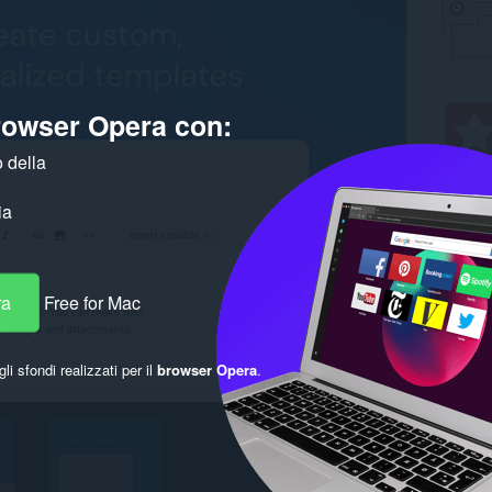
browser Opera con:
 della
ia
ra
Free for Mac
gli sfondi realizzati per il
browser Opera
.