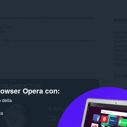
eal time weather and detailed forecast all round the world
Infor
st time;
tion.
Scarica
Categor
— https://addons.opera.com/en/extensions/details/gismeteo/
Version
Dimensi
Ultimo 
Licenza
Sito web
Pagina d
Corre
browser Opera con:
 della
ia