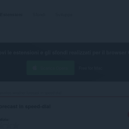
Estensioni
Sfondi
Sviluppa
ovi le estensioni e gli sfondi realizzati per il
browser 
Scarica Opera
Free for Mac
smeteo weather forecast in speed-dial‎
recast in speed-dial
udizio