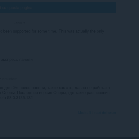
i su questa pagina
6 anni fa
UNTEER
t been supported for some time. This was actually the only
 экспресс панели
draudem
 для Экспресс-панели, такие как это, давно не работают,
ии Оперы. Последняя версия Оперы, где такие расширения
ra 58.0.3135.132
Mostra il thread dei forum