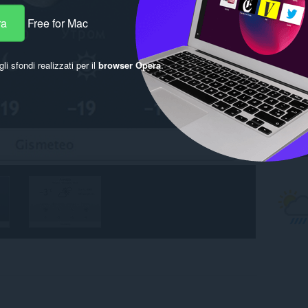
ra
Free for Mac
gli sfondi realizzati per il
browser Opera
.