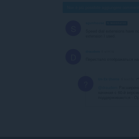
Non è più possibile aggiungere comment
sgunhouse
MODERATOR
VOL
S
Speed dial extensions have no
extension I used.
draudem
6 anni fa
D
Перестало отображаться на
Un Ex Utente
6 anni fa
?
@draudem
Расширения
начиная с 60-й верс
поддерживаются - Ope