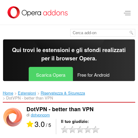
Passa
al
contenuto
principale
Qui trovi le estensioni e gli sfondi realizzati
per il
browser Opera
.
Scarica Opera
Free for Android
Home
Estensioni
Riservatezza & Sicurezza
DotVPN - better than VPN‎
DotVPN - better than VPN
di
dotvpncom
3.0
Il tuo giudizio
/ 5