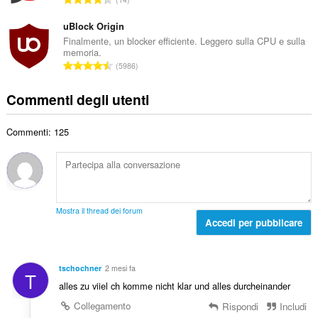
o
l
u
i
t
e
m
uBlock Origin
u
o
d
e
d
Finalmente, un blocker efficiente. Leggero sulla CPU e sulla
t
i
memoria.
r
i
a
N
g
5986
o
z
l
u
i
t
i
e
m
u
Commenti degli utenti
o
:
d
e
d
t
i
r
i
a
g
Commenti: 125
o
z
l
i
t
i
e
u
o
:
d
d
t
i
i
a
g
z
l
i
Mostra il thread dei forum
i
e
Accedi per pubblicare
u
:
d
d
i
i
g
z
tschochner
2 mesi fa
T
i
i
alles zu viiel ch komme nicht klar und alles durcheinander
u
:
d
Collegamento
Rispondi
Includi