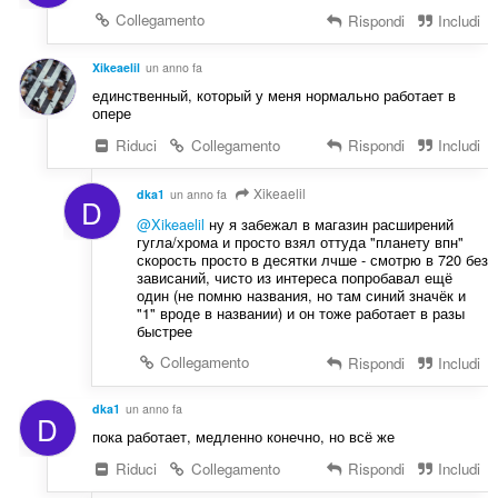
Collegamento
Rispondi
Includi
Xikeaelil
un anno fa
единственный, который у меня нормально работает в
опере
Riduci
Collegamento
Rispondi
Includi
Xikeaelil
dka1
un anno fa
D
@Xikeaelil
ну я забежал в магазин расширений
гугла/хрома и просто взял оттуда "планету впн"
скорость просто в десятки лчше - смотрю в 720 без
зависаний, чисто из интереса попробавал ещё
один (не помню названия, но там синий значёк и
"1" вроде в названии) и он тоже работает в разы
быстрее
Collegamento
Rispondi
Includi
dka1
un anno fa
D
пока работает, медленно конечно, но всё же
Riduci
Collegamento
Rispondi
Includi