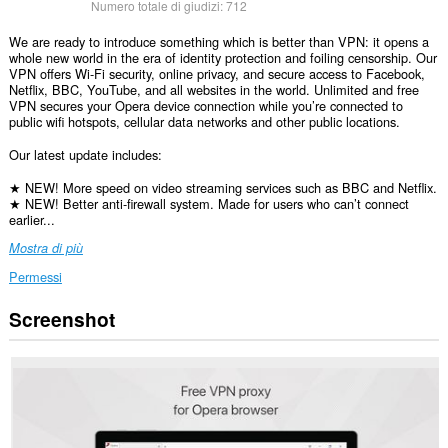
Numero totale di giudizi:
712
We are ready to introduce something which is better than VPN: it opens a
whole new world in the era of identity protection and foiling censorship. Our
VPN offers Wi-Fi security, online privacy, and secure access to Facebook,
Netflix, BBC, YouTube, and all websites in the world. Unlimited and free
VPN secures your Opera device connection while you’re connected to
public wifi hotspots, cellular data networks and other public locations.
Our latest update includes:
★ NEW! More speed on video streaming services such as BBC and Netflix.
★ NEW! Better anti-firewall system. Made for users who can’t connect
earlier...
Mostra di più
Permessi
Screenshot
Questa
estensione
può
accedere
ai
tuoi
dati
su