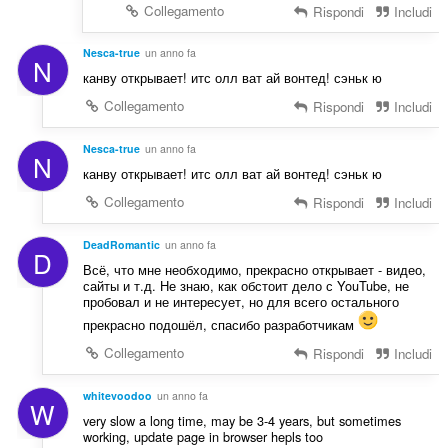
Collegamento
Rispondi
Includi
Nesca-true
un anno fa
N
канву открывает! итс олл ват ай вонтед! сэньк ю
Collegamento
Rispondi
Includi
Nesca-true
un anno fa
N
канву открывает! итс олл ват ай вонтед! сэньк ю
Collegamento
Rispondi
Includi
DeadRomantic
un anno fa
D
Всё, что мне необходимо, прекрасно открывает - видео,
сайты и т.д. Не знаю, как обстоит дело с YouTube, не
пробовал и не интересует, но для всего остального
прекрасно подошёл, спасибо разработчикам
Collegamento
Rispondi
Includi
whitevoodoo
un anno fa
W
very slow a long time, may be 3-4 years, but sometimes
working, update page in browser hepls too