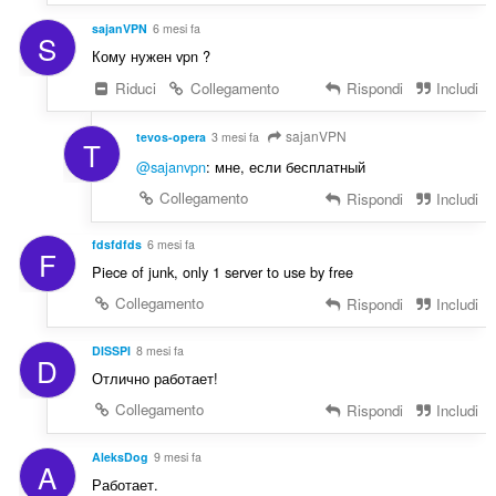
i
z
sajanVPN
6 mesi fa
S
i
Кому нужен vpn ?
:
Riduci
Collegamento
Rispondi
Includi
sajanVPN
tevos-opera
3 mesi fa
T
@sajanvpn
: мне, если бесплатный
Collegamento
Rispondi
Includi
fdsfdfds
6 mesi fa
F
Piece of junk, only 1 server to use by free
Collegamento
Rispondi
Includi
DISSPI
8 mesi fa
D
Отлично работает!
Collegamento
Rispondi
Includi
AleksDog
9 mesi fa
A
Работает.