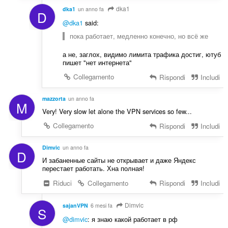
dka1
dka1
un anno fa
D
@dka1
said:
пока работает, медленно конечно, но всё же
а не, заглох, видимо лимита трафика достиг, ютуб
пишет "нет интернета"
Collegamento
Rispondi
Includi
mazzorta
un anno fa
M
Very! Very slow let alone the VPN services so few...
Collegamento
Rispondi
Includi
Dimvic
un anno fa
D
И забаненные сайты не открывает и даже Яндекс
перестает работать. Хна полная!
Riduci
Collegamento
Rispondi
Includi
Dimvic
sajanVPN
6 mesi fa
S
@dimvic
: я знаю какой работает в рф