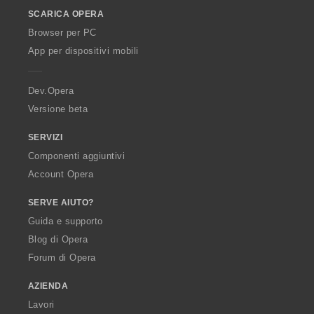
o
SCARICA OPERA
w
O
Browser per PC
p
App per dispositivi mobili
e
r
a
Dev.Opera
Versione beta
SERVIZI
Componenti aggiuntivi
Account Opera
SERVE AIUTO?
Guida e supporto
Blog di Opera
Forum di Opera
AZIENDA
Lavori