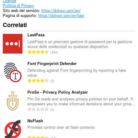
alle
Licenza
impostazioni
Politica di Privacy
del
Sito web del servizio
https://dotvpn.com/en/
proxy.
Pagina di supporto
https://dotvpn.com/en/faq/
Correlati
LastPass
LastPass è un premiato gestore di password per la gestione
sicura delle credenziali su qualsiasi dispositivo.
N
334
u
m
Font Fingerprint Defender
e
Defending against Font fingerprinting by reporting a fake
value.
r
N
2
o
u
t
m
ProSe - Privacy Policy Analyzer
o
e
Pro Se reads and analyses privacy policies on your behalf. It
t
empowers you to make informed decisions about your priva...
r
a
N
0
o
l
u
t
e
m
NoFlash
o
d
e
Provides control over all flash contents
t
i
r
a
N
g
14