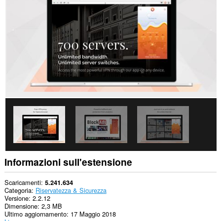
tutti
i
siti
web.
Questa
estensione
può
accedere
ai
tuoi
dati
su
alcuni
siti
web.
Questa
estensione
gestirà
le
Informazioni sull'estensione
tue
estensioni.
Scaricamenti
5.241.634
Questa
Categoria
Riservatezza & Sicurezza
estensione
Versione
2.2.12
può
Dimensione
2,3 MB
accedere
Ultimo aggiornamento
17 Maggio 2018