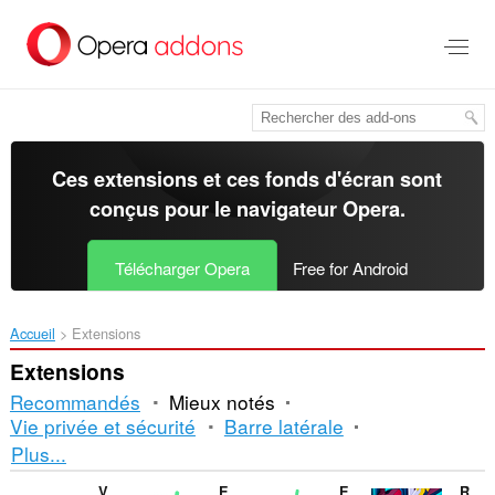
Aller
au
contenu
principal
Ces extensions et ces fonds d'écran sont
conçus pour le
navigateur Opera
.
Télécharger Opera
Free for Android
Accueil
Extensions
Extensions
Recommandés
Mieux notés
Vie privée et sécurité
Barre latérale
Tri
Plus...
et
V7 notes
Enable Right Click for Opera™
Enable Right Mouse Click
RPG Game Online - Dedalium