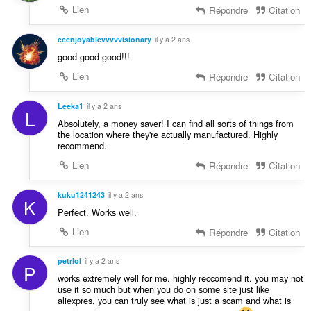
Lien
Répondre
Citation
eeenjoyablevvvvvisionary
il y a 2 ans
good good good!!!
Lien
Répondre
Citation
Leeka1
il y a 2 ans
L
Absolutely, a money saver! I can find all sorts of things from
the location where they're actually manufactured. Highly
recommend.
Lien
Répondre
Citation
kuku1241243
il y a 2 ans
K
Perfect. Works well.
Lien
Répondre
Citation
petrlol
il y a 2 ans
P
works extremely well for me. highly reccomend it. you may not
use it so much but when you do on some site just like
aliexpres, you can truly see what is just a scam and what is