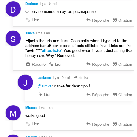
Dodann
il y a 10 mois
D
Очень полезное и крутое расширение
Lien
Répondre
Citation
simka
il y a 1 an
S
Hijacks the urls and links. Constantly when I type url to the
address bar uBlock blocks alitools affiliate links. Links are like:
"
" Was good when it was.. Just acting like
awin****
alitools.io
honey now. Why? Removed.
Réduire
Lien
Répondre
Citation
simka
Jackcou
il y a 10 mois
J
@simka
: danke für denn tipp !!!
Lien
Répondre
Citation
Miraxez
il y a 1 an
M
works good
Lien
Répondre
Citation
davaop
il y a 1 an