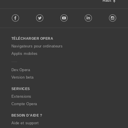
Haut
F
Facebook
Twitter
Youtube
LinkedIn
Instag
o
l
l
o
TÉLÉCHARGER OPERA
w
O
Navigateurs pour ordinateurs
p
Applis mobiles
e
r
a
Dev.Opera
Version beta
SERVICES
Extensions
Compte Opera
BESOIN D'AIDE ?
Aide et support