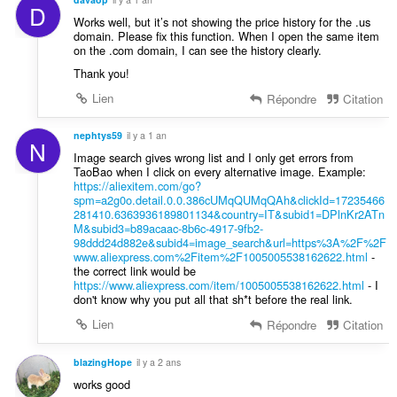
D
Works well, but it’s not showing the price history for the .us
domain. Please fix this function. When I open the same item
on the .com domain, I can see the history clearly.
Thank you!
Lien
Répondre
Citation
nephtys59
il y a 1 an
N
Image search gives wrong list and I only get errors from
TaoBao when I click on every alternative image. Example:
https://aliexitem.com/go?
spm=a2g0o.detail.0.0.386cUMqQUMqQAh&clickId=17235466
281410.6363936189801134&country=IT&subid1=DPlnKr2ATn
M&subid3=b89acaac-8b6c-4917-9fb2-
98ddd24d882e&subid4=image_search&url=https%3A%2F%2F
www.aliexpress.com%2Fitem%2F1005005538162622.html
-
the correct link would be
https://www.aliexpress.com/item/1005005538162622.html
- I
don't know why you put all that sh*t before the real link.
Lien
Répondre
Citation
blazingHope
il y a 2 ans
works good