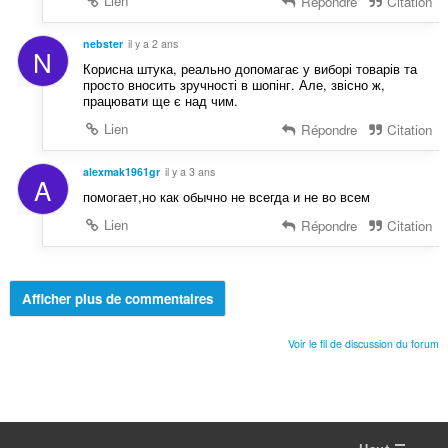
Lien
Répondre
Citation
nebster
il y a 2 ans
N
Корисна штука, реально допомагає у виборі товарів та
просто вносить зручності в шопінг. Але, звісно ж,
працювати ще є над чим.
Lien
Répondre
Citation
alexmak1961gr
il y a 3 ans
A
помогает,но как обычно не всегда и не во всем
Lien
Répondre
Citation
Afficher plus de commentaires
Voir le fil de discussion du forum