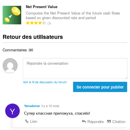
o
t
t
d
m
Net Present Value
e
o
e
b
s
Computes the Net Present Value of the future cash flows
t
n
based on given discounted rate and period
r
:
a
N
o
3
e
l
o
t
t
d
m
e
Retour des utilisateurs
o
e
b
s
t
n
r
:
a
o
Commentaires :90
e
l
t
t
d
e
o
e
s
t
n
:
a
o
l
t
Voir le fil de discussion du forum
d
Se connecter pour publier
e
e
s
n
:
o
Yanadenar
il y a 10 mois
Y
t
Супер классная приложуха, спасибо!
e
s
Lien
Répondre
Citation
: