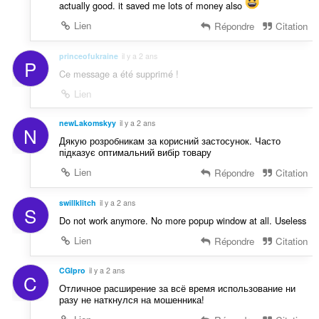
actually good. it saved me lots of money also
Lien
Répondre
Citation
princeofukraine
il y a 2 ans
P
Ce message a été supprimé !
Lien
newLakomskyy
il y a 2 ans
N
Дякую розробникам за корисний застосунок. Часто
підказує оптимальний вибір товару
Lien
Répondre
Citation
swillklitch
il y a 2 ans
S
Do not work anymore. No more popup window at all. Useless
Lien
Répondre
Citation
CGIpro
il y a 2 ans
C
Отличное расширение за всё время использование ни
разу не наткнулся на мошенника!