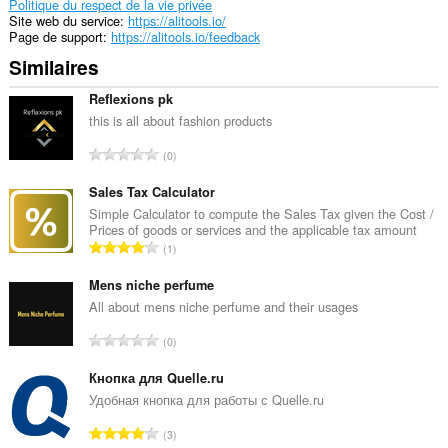
activités
Politique du respect de la vie privée
de
Site web du service
https://alitools.io/
navigation.
Page de support
https://alitools.io/feedback
Similaires
Reflexions pk
this is all about fashion products
N
0
o
m
Sales Tax Calculator
b
Simple Calculator to compute the Sales Tax given the Cost /
Prices of goods or services and the applicable tax amount
r
N
1
e
o
t
m
Mens niche perfume
o
b
All about mens niche perfume and their usages
t
r
a
N
0
e
l
o
t
d
m
Кнопка для Quelle.ru
o
e
b
Удобная кнопка для работы с Quelle.ru
t
n
r
a
N
o
3
e
l