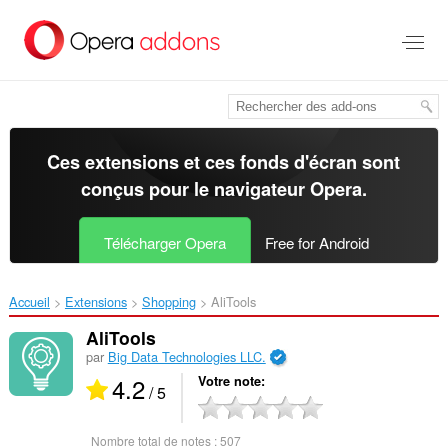
Aller
au
contenu
principal
Ces extensions et ces fonds d'écran sont
conçus pour le
navigateur Opera
.
Télécharger Opera
Free for Android
Accueil
Extensions
Shopping
AliTools‎
AliTools
par
Big Data Technologies LLC.
4.2
Votre note
/ 5
Nombre total de notes :
507