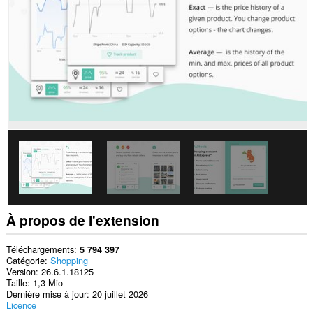
les
sites.
This
extension
can
create
rich
notifications
and
display
them
to
you
in
the
system
tray.
Cette
À propos de l'extension
extension
peut
accéder
Téléchargements
5 794 397
à
Catégorie
Shopping
vos
Version
26.6.1.18125
onglets
Taille
1,3 Mio
et
Dernière mise à jour
20 juillet 2026
vos
Licence