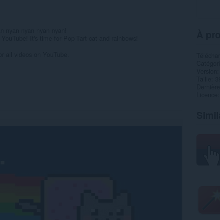
n nyan nyan nyan nyan!
À pro
ouTube! It's time for Pop-Tart cat and rainbows!
or all videos on YouTube.
Télécha
Catégor
Version
Taille
3
Dernière
Licence
Simil