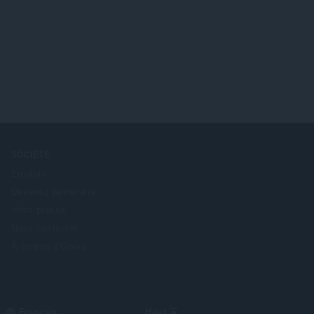
SOCIÉTÉ
Emplois
Devenez partenaire
Infos presse
Nous contacter
À propos d'Opera
Select
Haut