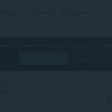
Extensions
Fonds d'écran
Développement
ions et ces fonds d'écran sont conçus pour le
navig
Télécharger Opera
Free for Mac
an Cat for YouTube™‎
ube™
e