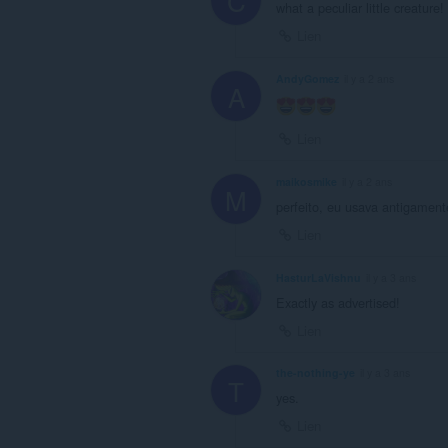
C
what a peculiar little creature!
Lien
AndyGomez
il y a 2 ans
A
Lien
maikosmike
il y a 2 ans
M
perfeito, eu usava antigament
Lien
HasturLaVishnu
il y a 3 ans
Exactly as advertised!
Lien
the-nothing-ye
il y a 3 ans
T
yes.
Lien