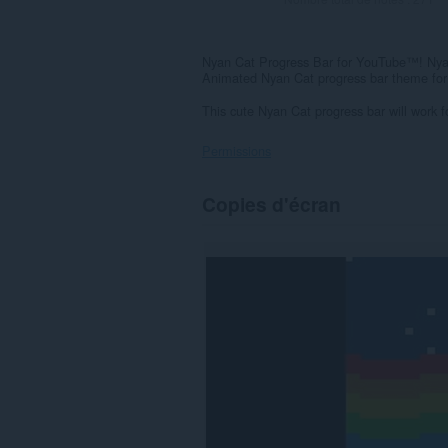
Nyan Cat Progress Bar for YouTube™! Nya
Animated Nyan Cat progress bar theme for Y
This cute Nyan Cat progress bar will work f
Permissions
Cette
Copies d'écran
extension
peut
accéder
à
vos
données
sur
certains
sites.