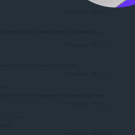
//
Répondre
Citation
king it was silly and I'll probable remove it after some time... I
Répondre
Citation
ars but the line is still red and kind of pink??
Répondre
Citation
ktails
oticed that too. Must've happened with the new Opera version.
Répondre
Citation
Patriktails
an
t alone
Répondre
Citation