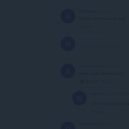
alittlesleepy
il y a 2 ans
A
Is there dark theme for this?
Lien
RobloxLuna15
il y a 2 ans
R
Ce message a été supprimé !
Lien
Kochanov1996
il y a 2 ans
K
очень даже прикольно )))
Réduire
Lien
K
NaGone
il y a 2 ans
N
@kochanov1996
согла
Lien
crunchy-feet
il y a 2 ans