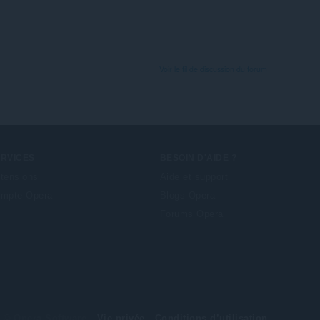
Voir le fil de discussion du forum
ERVICES
BESOIN D'AIDE ?
tensions
Aide et support
mpte Opera
Blogs Opera
Forums Opera
© Opera Software
Vie privée
Conditions d’utilisation