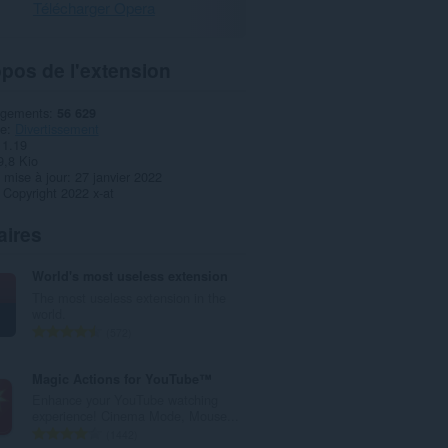
Télécharger Opera
pos de l'extension
rgements
56 629
ie
Divertissement
1.19
9,8 Kio
 mise à jour
27 janvier 2022
Copyright 2022 x-at
aires
World's most useless extension
The most useless extension in the
world.
N
572
o
m
Magic Actions for YouTube™
b
Enhance your YouTube watching
r
experience! Cinema Mode, Mouse...
e
N
1442