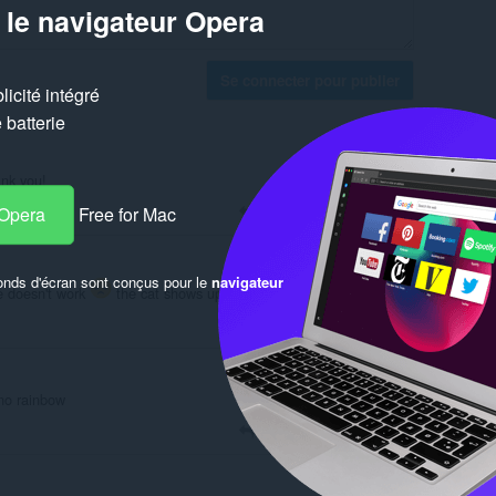
 le navigateur Opera
Se connecter pour publier
icité intégré
batterie
ank you!
Répondre
Citation
 Opera
Free for Mac
onds d'écran sont conçus pour le
navigateur
ne doesn't work
the cat shows up just fine though! :))
Répondre
Citation
 no rainbow
Répondre
Citation