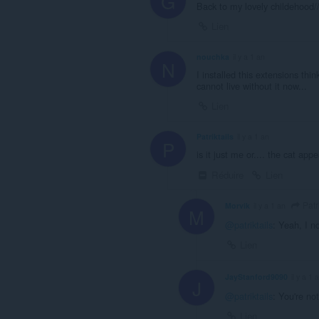
G
Back to my lovely childehood//
Lien
nouchka
il y a 1 an
N
I installed this extensions thin
cannot live without it now...
Lien
Patriktails
il y a 1 an
P
is it just me or.... the cat appe
Réduire
Lien
Patri
Morvik
il y a 1 an
M
@patriktails
: Yeah, I n
Lien
JayStanford9090
il y a 1 
J
@patriktails
: You're no
Lien