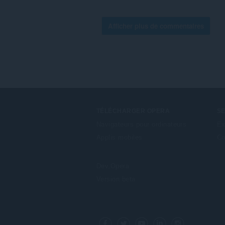
Afficher plus de commentaires
TÉLÉCHARGER OPERA
S
Navigateurs pour ordinateurs
Ex
Applis mobiles
Co
Dev.Opera
Version beta
F
o
Facebook
Twitter
Youtube
LinkedIn
Instagram
l