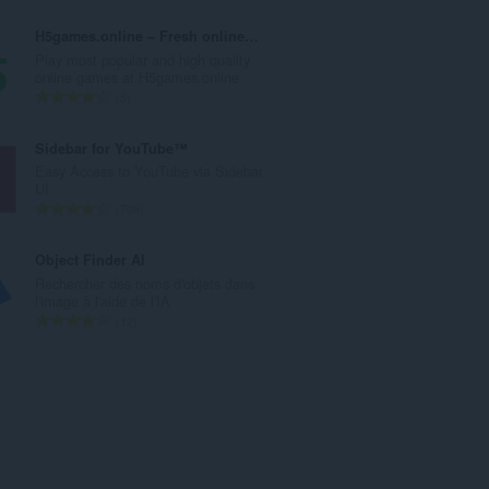
t
o
o
m
H5games.online – Fresh online games
t
b
Play most popular and high quality
a
r
online games at H5games.online
l
e
N
5
d
t
o
e
o
m
Sidebar for YouTube™
n
t
b
Easy Access to YouTube via Sidebar
o
a
r
UI
t
l
e
N
708
e
d
t
o
s
e
o
m
Object Finder AI
:
n
t
b
Rechercher des noms d'objets dans
o
a
r
l'image à l'aide de l'IA
t
l
e
N
12
e
d
t
o
s
e
o
m
:
n
t
b
o
a
r
t
l
e
e
d
t
s
e
o
: