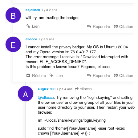
bajelinek
il y a 2 ans
B
will try. am trusting the badger.
Lien
Répondre
Citation
ellocco
il y a 5 ans
E
I cannot install the privacy badger. My OS is Ubuntu 20.04
and my Opera version is: 76.0.4017.177
The error message I receive is: "Download interrupted with
reason: FILE_ACCESS_DENIED".
Is this problem a known issue? Regards, ellocco
Réduire
Lien
Répondre
Citation
ellocco
augus1990
il y a 4 ans
A
@ellocco
: Try removing the "login.keyring" and setting
the owner user and owner group of all your files in your
user home directory to your user. Then restart your web
browser.
rm ~/.local/share/keyrings/login.keyring
sudo find /home/[Your-Username] -user root -exec
chown [Your-Username] -v {} ;