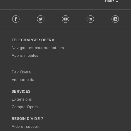
Haut
F
Facebook
Twitter
Youtube
LinkedIn
Instag
o
l
l
o
TÉLÉCHARGER OPERA
w
O
Navigateurs pour ordinateurs
p
Applis mobiles
e
r
a
Dev.Opera
Version beta
SERVICES
Extensions
Compte Opera
BESOIN D'AIDE ?
Aide et support