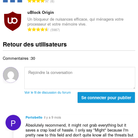
N
o
6
e
l
o
t
t
d
m
uBlock Origin
e
o
e
b
s
Un bloqueur de nuisances efficace, qui ménagera votre
t
n
processeur et votre mémoire vive.
r
:
a
N
o
5987
e
l
o
t
t
d
m
e
Retour des utilisateurs
o
e
b
s
t
n
r
:
a
o
Commentaires :30
e
l
t
t
d
e
o
e
s
t
n
:
a
o
l
t
Voir le fil de discussion du forum
d
Se connecter pour publier
e
e
s
n
:
o
Portobello
il y a 9 mois
P
t
Absolutely recommend, it might not grab everything but it
e
saves a crap load of hassle. I only say "Might" because I'm
s
pretty new to this field and don't quite know all the threats but