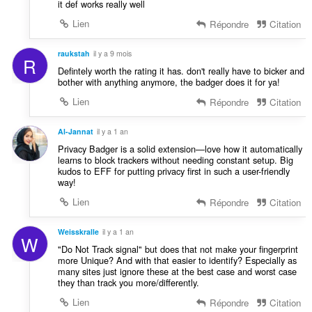
:
it def works really well
Lien
Répondre
Citation
raukstah
il y a 9 mois
R
Defintely worth the rating it has. don't really have to bicker and
bother with anything anymore, the badger does it for ya!
Lien
Répondre
Citation
Al-Jannat
il y a 1 an
Privacy Badger is a solid extension—love how it automatically
learns to block trackers without needing constant setup. Big
kudos to EFF for putting privacy first in such a user-friendly
way!
Lien
Répondre
Citation
Weisskralle
il y a 1 an
W
"Do Not Track signal" but does that not make your fingerprint
more Unique? And with that easier to identify? Especially as
many sites just ignore these at the best case and worst case
they than track you more/differently.
Lien
Répondre
Citation