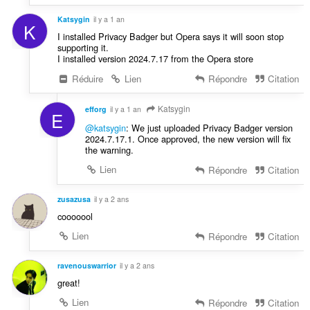
Katsygin
il y a 1 an
K
I installed Privacy Badger but Opera says it will soon stop
supporting it.
I installed version 2024.7.17 from the Opera store
Réduire
Lien
Répondre
Citation
Katsygin
efforg
il y a 1 an
E
@katsygin
: We just uploaded Privacy Badger version
2024.7.17.1. Once approved, the new version will fix
the warning.
Lien
Répondre
Citation
zusazusa
il y a 2 ans
cooooool
Lien
Répondre
Citation
ravenouswarrior
il y a 2 ans
great!
Lien
Répondre
Citation