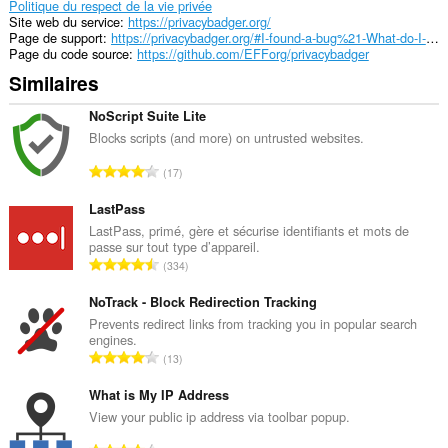
accéder
Politique du respect de la vie privée
à
Site web du service
https://privacybadger.org/
vos
Page de support
https://privacybadger.org/#I-found-a-bug%21-What-do-I-do-now
onglets
Page du code source
https://github.com/EFForg/privacybadger
et
Similaires
vos
activités
de
NoScript Suite Lite
navigation.
Blocks scripts (and more) on untrusted websites.
N
17
o
m
LastPass
b
LastPass, primé, gère et sécurise identifiants et mots de
passe sur tout type d’appareil.
r
N
334
e
o
t
m
NoTrack - Block Redirection Tracking
o
b
Prevents redirect links from tracking you in popular search
t
engines.
r
a
N
13
e
l
o
t
d
m
What is My IP Address
o
e
b
View your public ip address via toolbar popup.
t
n
r
a