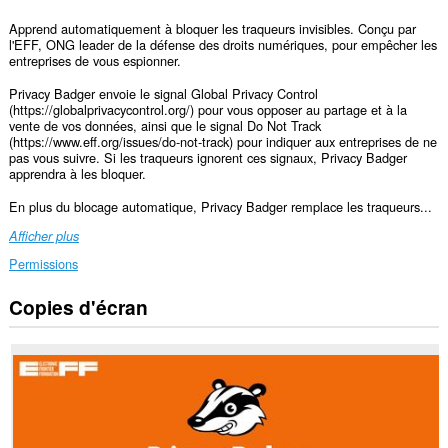
Apprend automatiquement à bloquer les traqueurs invisibles. Conçu par
l'EFF, ONG leader de la défense des droits numériques, pour empêcher les
entreprises de vous espionner.
Privacy Badger envoie le signal Global Privacy Control
(https://globalprivacycontrol.org/) pour vous opposer au partage et à la
vente de vos données, ainsi que le signal Do Not Track
(https://www.eff.org/issues/do-not-track) pour indiquer aux entreprises de ne
pas vous suivre. Si les traqueurs ignorent ces signaux, Privacy Badger
apprendra à les bloquer.
En plus du blocage automatique, Privacy Badger remplace les traqueurs...
Afficher plus
Permissions
Copies d'écran
Cette
extension
peut
accéder
à
vos
données
sur
tous