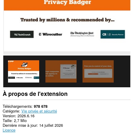
les
sites.
Cette
extension
peut
accéder
à
vos
données
sur
certains
sites.
Cette
extension
peut
manipuler
des
réglages
À propos de l'extension
concernant
la
vie
Téléchargements
978 678
privée.
Catégorie
Vie privée et sécurité
Version
2026.6.16
Cette
Taille
2,7 Mio
extension
Dernière mise à jour
14 juillet 2026
peut
Licence