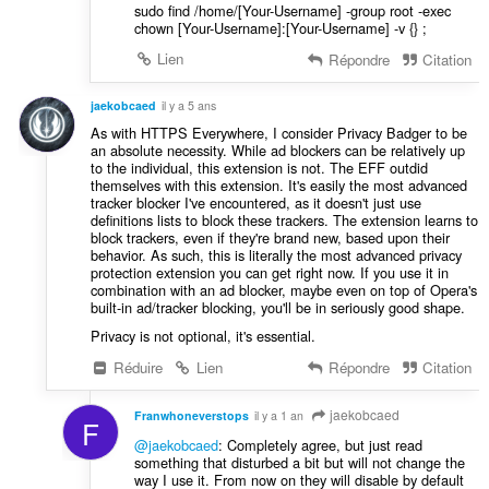
sudo find /home/[Your-Username] -group root -exec
chown [Your-Username]:[Your-Username] -v {} ;
Lien
Répondre
Citation
jaekobcaed
il y a 5 ans
As with HTTPS Everywhere, I consider Privacy Badger to be
an absolute necessity. While ad blockers can be relatively up
to the individual, this extension is not. The EFF outdid
themselves with this extension. It's easily the most advanced
tracker blocker I've encountered, as it doesn't just use
definitions lists to block these trackers. The extension learns to
block trackers, even if they're brand new, based upon their
behavior. As such, this is literally the most advanced privacy
protection extension you can get right now. If you use it in
combination with an ad blocker, maybe even on top of Opera's
built-in ad/tracker blocking, you'll be in seriously good shape.
Privacy is not optional, it's essential.
Réduire
Lien
Répondre
Citation
jaekobcaed
Franwhoneverstops
il y a 1 an
F
@jaekobcaed
: Completely agree, but just read
something that disturbed a bit but will not change the
way I use it. From now on they will disable by default