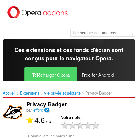
Aller
au
contenu
principal
Ces extensions et ces fonds d'écran sont
conçus pour le
navigateur Opera
.
Télécharger Opera
Free for Android
Accueil
Extensions
Vie privée et sécurité
Privacy Badger‎
Privacy Badger
par
efforg
4.6
Votre note
/ 5
Nombre total de notes :
327