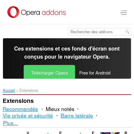
Aller
au
contenu
principal
Ces extensions et ces fonds d'écran sont
conçus pour le
navigateur Opera
.
Télécharger Opera
Free for Android
Accueil
Extensions
Extensions
Recommandés
Mieux notés
Vie privée et sécurité
Barre latérale
Tri
Plus...
et
V7 notes
Enable Right Click for Opera™
Enable Right Mouse Click
RPG Game Online - Dedalium