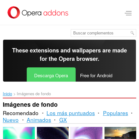
Saltar
al
contenido
principal
These extensions and wallpapers are made
for the
Opera browser
.
Descarga Opera
Free for Android
Inicio
Imágenes de fondo
Imágenes de fondo
Recomendado
Los más puntuados
Populares
Nuevo
Animados
GX