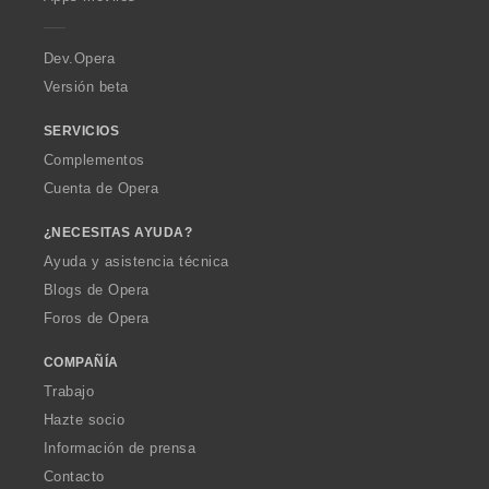
e
i
i
i
i
r
o
o
o
o
a
n
n
n
n
Dev.Opera
e
e
e
e
Versión beta
s
s
s
s
:
:
:
:
SERVICIOS
Complementos
Cuenta de Opera
¿NECESITAS AYUDA?
Ayuda y asistencia técnica
Blogs de Opera
Foros de Opera
COMPAÑÍA
Trabajo
Hazte socio
Información de prensa
Contacto