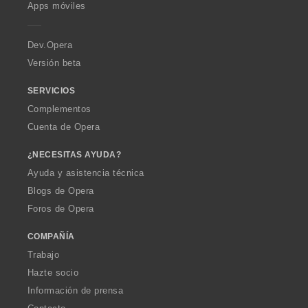
p
Apps móviles
e
r
a
Dev.Opera
Versión beta
SERVICIOS
Complementos
Cuenta de Opera
¿NECESITAS AYUDA?
Ayuda y asistencia técnica
Blogs de Opera
Foros de Opera
COMPAÑÍA
Trabajo
Hazte socio
Información de prensa