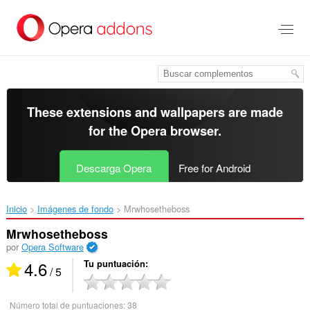
Saltar
al
contenido
principal
These extensions and wallpapers are made
for the
Opera browser
.
Descarga Opera
Free for Android
Inicio
Imágenes de fondo
Mrwhosetheboss‎
Mrwhosetheboss
por
Opera Software
4.6
Tu puntuación
/ 5
Número total de puntuaciones:
38