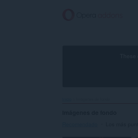
Saltar
al
contenido
principal
These 
Inicio
Imágenes de fondo
Imágenes de fondo
Recomendado
Los más pun