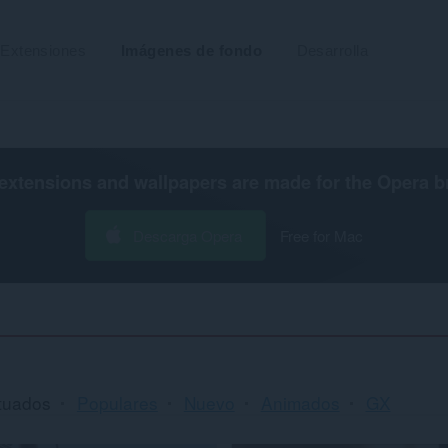
Extensiones
Imágenes de fondo
Desarrolla
extensions and wallpapers are made for the
Opera b
Descarga Opera
Free for Mac
tuados
Populares
Nuevo
Animados
GX