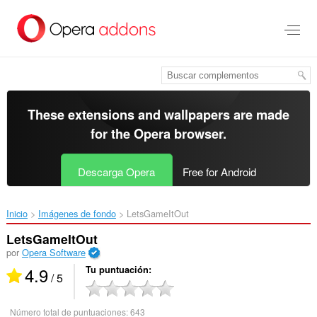
Saltar
al
contenido
principal
These extensions and wallpapers are made
for the
Opera browser
.
Descarga Opera
Free for Android
Inicio
Imágenes de fondo
LetsGameItOut‎
LetsGameItOut
por
Opera Software
4.9
Tu puntuación
/ 5
Número total de puntuaciones:
643