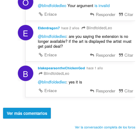
O
@blindfoldedleo
Your argument
is invalid
Enlace
Responder
Citar
BlindfoldedLeo
Elderdragon7
hace 2 años
E
@blindfoldedleo
: are you saying the extension is no
longer available? if the art is displayed the artist must
get paid deal?
Enlace
Responder
Citar
blakepearsontheChickenGod
hace 1 año
B
BlindfoldedLeo
@blindfoldedleo
: yes it is
Enlace
Responder
Citar
Ver más comentarios
Ver la conversación completa de los foros