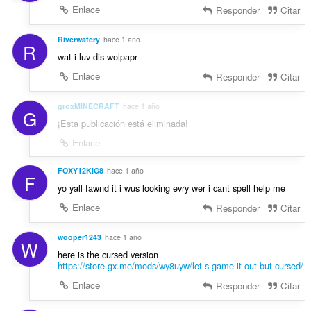
Enlace
Responder
Citar
Riverwatery
hace 1 año
R
wat i luv dis wolpapr
Enlace
Responder
Citar
groxMINECRAFT
hace 1 año
G
¡Esta publicación está eliminada!
Enlace
FOXY12KIG8
hace 1 año
F
yo yall fawnd it i wus looking evry wer i cant spell help me
Enlace
Responder
Citar
wooper1243
hace 1 año
W
here is the cursed version
https://store.gx.me/mods/wy8uyw/let-s-game-it-out-but-cursed/
Enlace
Responder
Citar