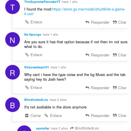
TheSupremePancakeYT
hace 1 año
T
I found the mod:
https://store.gx.me/mods/izhu09/let-s-game-
it-out/
Enlace
Responder
Citar
Nz-Sponge
hace 1 año
N
Are you sure it has that option because if not then im not sure
what to do.
Enlace
Responder
Citar
Robowallaaa101
hace 1 año
R
Why cant i have the type noise and the bg Music and the tab
saying hey its Josh here?
Enlace
Responder
Citar
BlindfoldedLeo
hace 2 años
B
It's not avaliable in the store anymore
Cerrar
Enlace
Responder
Citar
BlindfoldedLeo
opstellar
hace 2 años