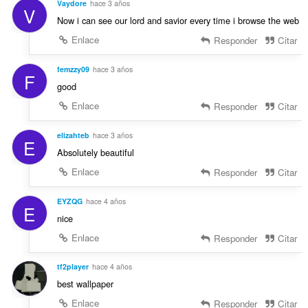
Vaydore
hace 3 años
V
Now i can see our lord and savior every time i browse the web
Enlace
Responder
Citar
femzzy09
hace 3 años
F
good
Enlace
Responder
Citar
elizahteb
hace 3 años
E
Absolutely beautiful
Enlace
Responder
Citar
EYZQG
hace 4 años
E
nice
Enlace
Responder
Citar
tf2player
hace 4 años
best wallpaper
Enlace
Responder
Citar