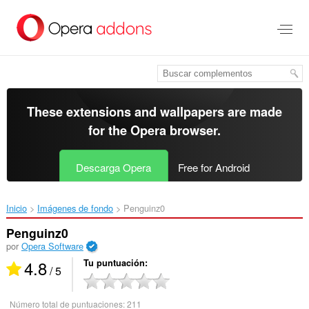
Saltar
al
contenido
principal
These extensions and wallpapers are made
for the
Opera browser
.
Descarga Opera
Free for Android
Inicio
Imágenes de fondo
Penguinz0‎
Penguinz0
por
Opera Software
4.8
Tu puntuación
/ 5
Número total de puntuaciones:
211