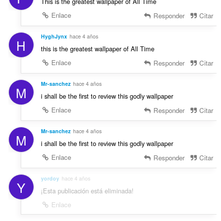
This is the greatest wallpaper of All Time
Enlace
Responder
Citar
HyghJynx
hace 4 años
H
this is the greatest wallpaper of All Time
Enlace
Responder
Citar
Mr-sanchez
hace 4 años
M
i shall be the first to review this godly wallpaper
Enlace
Responder
Citar
Mr-sanchez
hace 4 años
M
i shall be the first to review this godly wallpaper
Enlace
Responder
Citar
yordoy
hace 4 años
Y
¡Esta publicación está eliminada!
Enlace