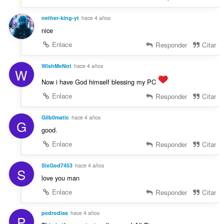
nether-king-yt
hace 4 años
nice
Enlace
Responder
Citar
WishMeNot
hace 4 años
W
Now i have God himself blessing my PC
Enlace
Responder
Citar
Gilb0matic
hace 4 años
G
good.
Enlace
Responder
Citar
SixGod7453
hace 4 años
S
love you man
Enlace
Responder
Citar
pedrodias
hace 4 años
P