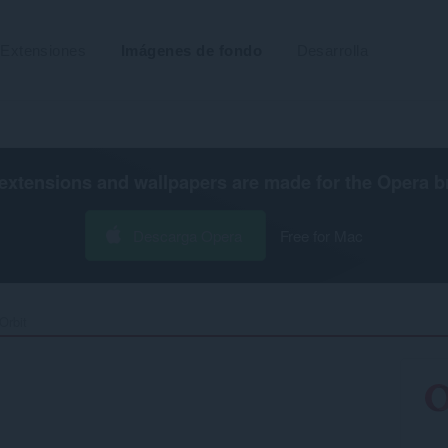
Extensiones
Imágenes de fondo
Desarrolla
extensions and wallpapers are made for the
Opera b
Descarga Opera
Free for Mac
rbit‎