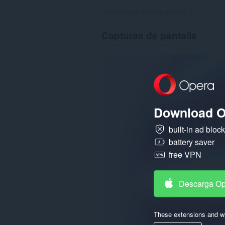
Número total de puntuaciones:
11
Capturas de pantalla
Download O
built-in ad bloc
battery saver
free VPN
Descarga O
These extensions and wa