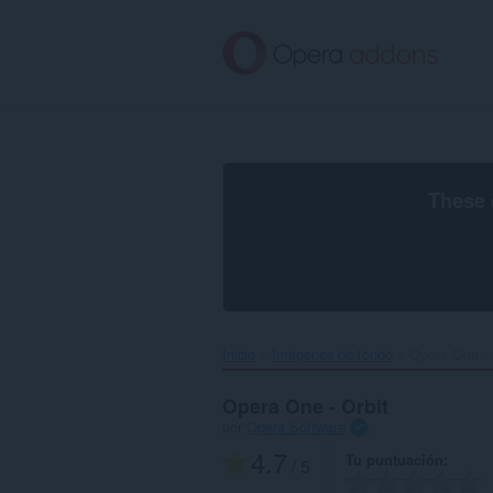
Saltar
al
contenido
principal
These 
Inicio
Imágenes de fondo
Opera One - O
Opera One - Orbit
por
Opera Software
4.7
Tu puntuación
/ 5