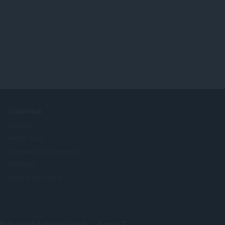
COMPAÑÍA
Trabajo
Hazte socio
Información de prensa
Contacto
Acerca de Opera
Select
Arriba