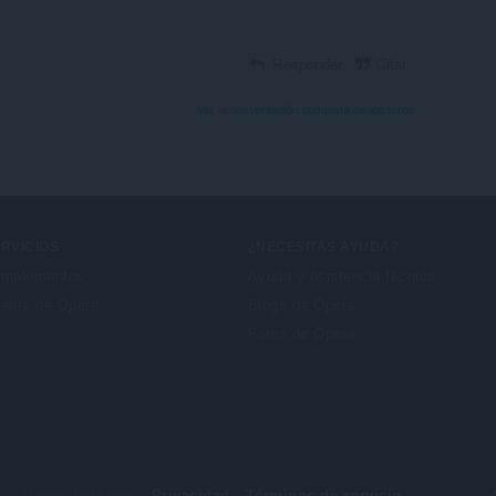
Responder
Citar
Ver la conversación completa de los foros
RVICIOS
¿NECESITAS AYUDA?
mplementos
Ayuda y asistencia técnica
enta de Opera
Blogs de Opera
Foros de Opera
© Opera Software
Privacidad
Términos de servicio