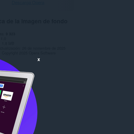
Descarga Opera
ca de la imagen de fondo
as
9 323
1.0
1,8 MB
ctualización
26 de noviembre de 2025
Copyright 2025 Opera Software
x