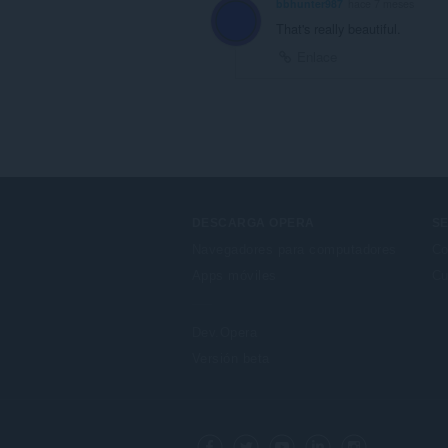
bbhunter987
hace 7 meses
That's really beautiful.
Enlace
DESCARGA OPERA
SE
Navegadores para computadores
Co
Apps móviles
Cu
Dev.Opera
Versión beta
F
o
Facebook
Twitter
Youtube
LinkedIn
Instagram