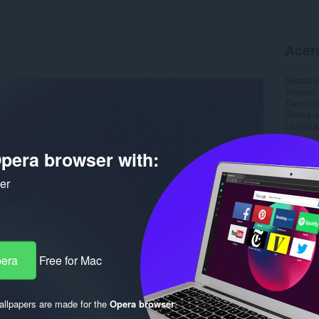
Acer
Descarg
Versión
Tamaño
Última a
Licencia
pera browser with:
ker
pera
Free for Mac
llpapers are made for the
Opera browser
.