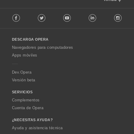
F
Facebook
Twitter
Youtube
LinkedIn
Instag
o
l
l
o
DESCARGA OPERA
w
O
Navegadores para computadores
p
Apps móviles
e
r
a
Dev.Opera
Versión beta
SERVICIOS
Complementos
Cuenta de Opera
¿NECESITAS AYUDA?
Ayuda y asistencia técnica