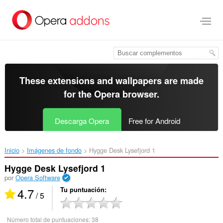
Saltar
al
contenido
principal
These extensions and wallpapers are made
for the
Opera browser
.
Descarga Opera
Free for Android
Inicio
Imágenes de fondo
Hygge Desk Lysefjord 1‎
Hygge Desk Lysefjord 1
por
Opera Software
4.7
Tu puntuación
/ 5
Número total de puntuaciones:
38