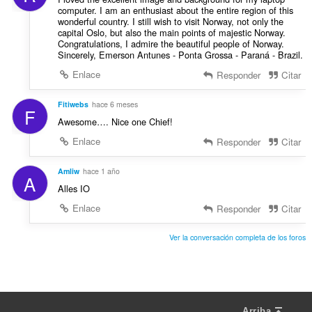
computer. I am an enthusiast about the entire region of this
wonderful country. I still wish to visit Norway, not only the
capital Oslo, but also the main points of majestic Norway.
Congratulations, I admire the beautiful people of Norway.
Sincerely, Emerson Antunes - Ponta Grossa - Paraná - Brazil.
Enlace
Responder
Citar
Fitiwebs
hace 6 meses
F
Awesome…. Nice one Chief!
Enlace
Responder
Citar
Amliw
hace 1 año
A
Alles IO
Enlace
Responder
Citar
Ver la conversación completa de los foros
Arriba