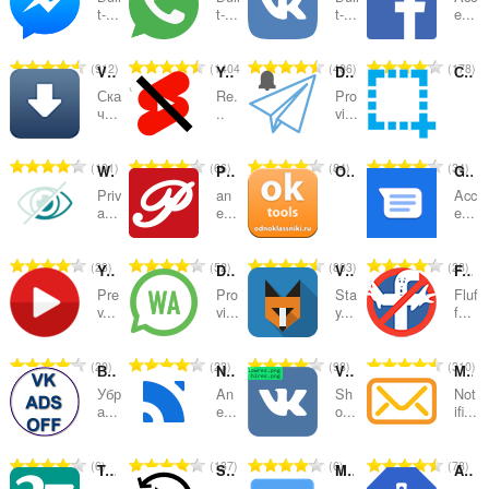
及
t-...
t-...
t-...
e...
分
評
評
評
評
912
1404
406
178
類
VK Saver
Youtube Shorts Blocker
Desktop Messenger for Telegram™
Скриншотер
分
分
分
分
Ска
Re.
Pro
的
的
的
的
ч...
..
vi...
總
總
總
總
次
次
次
次
評
評
評
評
101
66
84
34
WhatsApp Privacy Filter
Pinterest™ Panel
OkTools - Темы, Cтатусы для сайта одноклассники.ру
Google Messages Sidebar
數
數
數
數
分
分
分
分
:
:
:
:
Priv
an
Acc
的
的
的
的
a...
e...
e...
總
總
總
總
次
次
次
次
評
評
評
評
23
52
803
28
YouTube Still Here
Desktop messenger for WhatsApp™
VKfox - плагин для "ВКонтакте"
F.B.(FluffBusting)Purity
數
數
數
數
分
分
分
分
:
:
:
:
Pre
Pro
Sta
Fluf
的
的
的
的
v...
vi...
y...
f...
總
總
總
總
次
次
次
次
評
評
評
評
20
23
98
310
Вконтакте без рекламы
Netpanel
VK original files
Мои сообщения
數
數
數
數
分
分
分
分
:
:
:
:
Убр
An
Sh
Not
的
的
的
的
а...
e...
o...
ifi...
總
總
總
總
次
次
次
次
評
評
評
評
6
137
6
78
TwoSeven Extension
SyncWatch
Meeting
AdBlocker for Facebook™
數
數
數
數
分
分
分
分