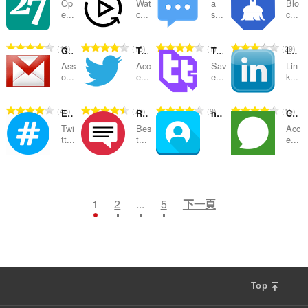
:
:
:
:
Op
Wat
a
Blo
的
的
的
的
e...
c...
s...
c...
總
總
總
總
次
次
次
次
評
評
評
評
10
15
1
29
Gmail Compose
Twitter Lite Sidebar (Unofficial)
Twitch Text Emotes - temotes
LinkedIn™ Lite
數
數
數
數
分
分
分
分
:
:
:
:
Ass
Acc
Sav
Lin
的
的
的
的
o...
e...
e...
k...
總
總
總
總
次
次
次
次
評
評
評
評
46
79
9
15
Easy Twitter™
Red Messenger for Youtube
netMeter - Marktest
Chat and Meet for Hangouts
數
數
數
數
分
分
分
分
:
:
:
:
Twi
Bes
Acc
的
的
的
的
tt...
t...
e...
總
總
總
總
次
次
次
次
評
評
評
評
16
4
3
11
數
數
數
數
分
分
分
分
:
:
:
:
的
的
的
的
1
2
...
5
下一頁
總
總
總
總
次
次
次
次
數
數
數
數
:
:
:
:
Top