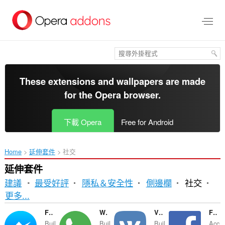
跳
到
主
要
內
容
區
These extensions and wallpapers are made
for the
Opera browser
.
下載 Opera
Free for Android
Home
延伸套件
社交
延伸套件
建議
最受好評
隱私＆安全性
側邊欄
社交
排
更多...
序
Facebook Messenger
WhatsApp
VKontakte
Facebook Opera Sidebar
Buil
Buil
Buil
Acc