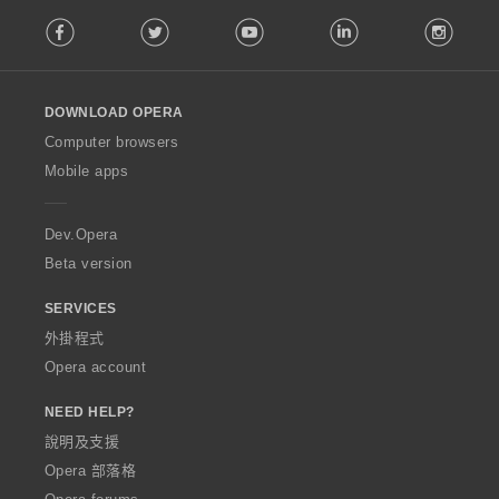
F
Facebook
Twitter
Youtube
LinkedIn
Instag
o
l
l
o
DOWNLOAD OPERA
w
O
Computer browsers
p
Mobile apps
e
r
a
Dev.Opera
Beta version
SERVICES
外掛程式
Opera account
NEED HELP?
說明及支援
Opera 部落格