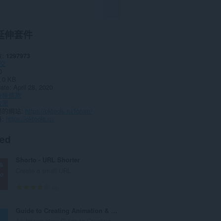
延伸套件
數
1297973
交
0
.0 KB
date
April 28, 2020
授權條款
政策
務的網站
https://oktools.ru/forum/
頁
https://oktools.ru/
ted
Shorto - URL Shorter
Create a small URL
評
4
分
的
Guide to Creating Animation & editing videos
總
An Introductory Guide to Creating