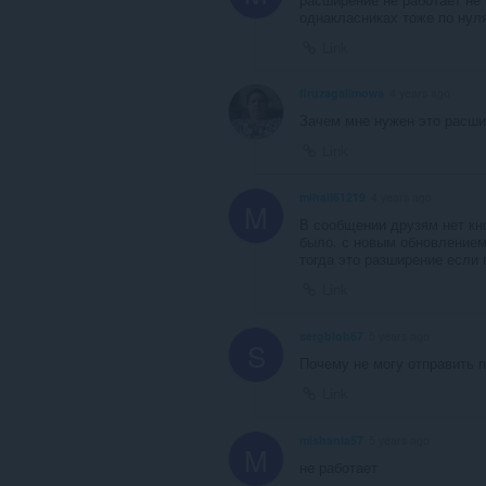
однакласниках тоже по нул
Link
firuzagalimowa
4 years ago
Зачем мне нужен это расши
Link
mihail61219
4 years ago
M
В сообщении друзям нет кно
было. с новым обновлением 
тогда это разширение если 
Link
sergbloh67
5 years ago
S
Почему не могу отправить 
Link
mishania57
5 years ago
M
не работает