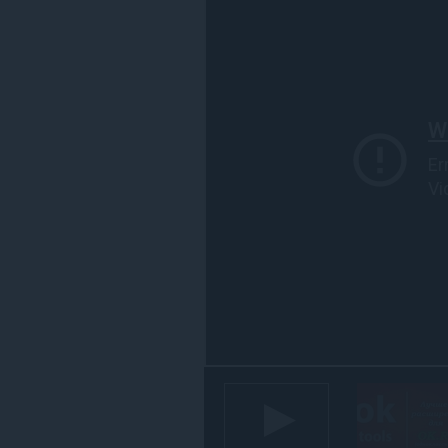
能
存
取
你
部
分
網
站
的
資
料。