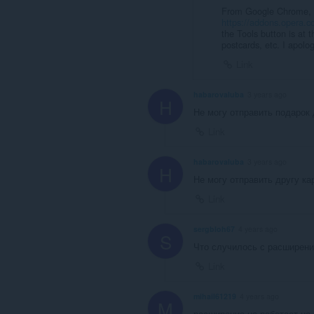
From Google Chrome, Ok
https://addons.opera.co
the Tools button is at 
postcards, etc. I apolo
Link
habarovaluba
3 years ago
H
Не могу отправить подарок 
Link
habarovaluba
3 years ago
H
Не могу отправить другу ка
Link
sergbloh67
4 years ago
S
Что случилось с расширени
Link
mihail61219
4 years ago
M
расширение не работает не 