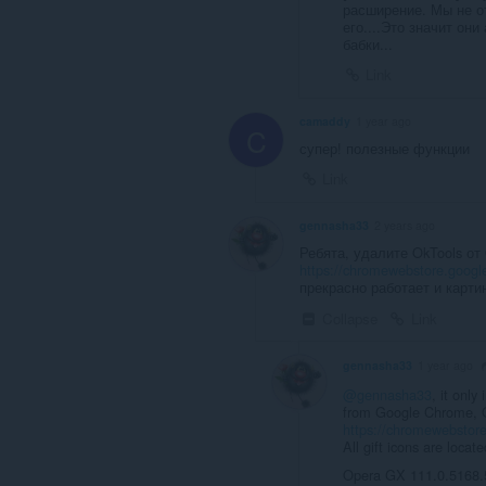
расширение. Мы не о
его....Это значит он
бабки...
Link
camaddy
1 year ago
C
супер! полезные функции
Link
gennasha33
2 years ago
Ребята, удалите OkTools от
https://chromewebstore.googl
прекрасно работает и карти
Collapse
Link
gennasha33
1 year ago
@gennasha33
, it onl
from Google Chrome, O
https://chromewebstore
All gift icons are locate
Opera GX 111.0.5168.5