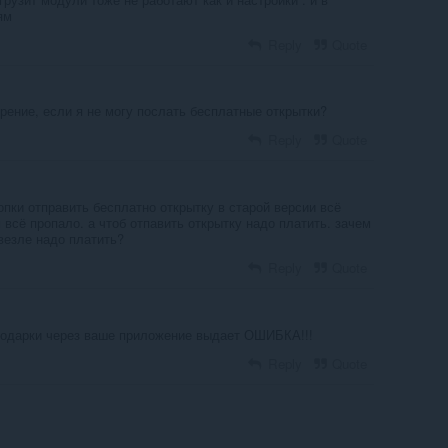
ям
Reply
Quote
рение, если я не могу послать бесплатные открытки?
Reply
Quote
пки отправить бесплатно открытку в старой версии всё
всё пропало. а чтоб отпавить открытку надо платить. зачем
везле надо платить?
Reply
Quote
подарки через ваше приложение выдает ОШИБКА!!!
Reply
Quote