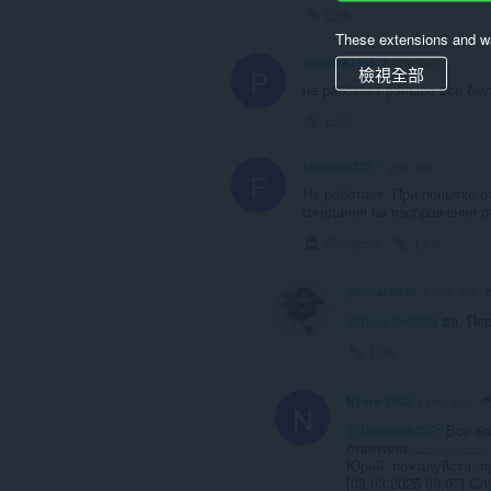
Link
These extensions and wa
pojarnik1955
1 year ago
P
檢視全部
не работает раньше все был
Link
favorite6233
1 year ago
F
Не работает. При попытке о
ожидания на изображении о
Collapse
Link
gennasha33
1 year ago
@favorite6233
да. Пер
Link
Nyura-1952
1 year ago
N
@favorite6233
: Всё б
ответила................
Юрий, пожалуйста, п
[03.03.2025 08:07] С