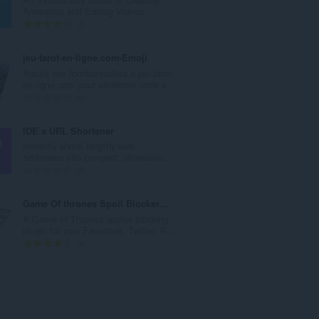
次
Animation and Editing Videos.
數
評
2
:
分
的
jeu-tarot-en-ligne.com•Emoji
總
Ajoute des fonctionnalités à jeu-tarot-
次
en-ligne.com pour améliorer votre e...
數
評
0
:
分
的
IDE`a URL Shortener
總
Instantly shrink lengthy web
次
addresses into compact, shareable...
數
評
0
:
分
的
Game Of thrones Spoil Blocker 2019
總
A Game of Thrones spoiler blocking
次
plugin for your Facebook, Twitter, R...
數
評
4
:
分
的
總
次
數