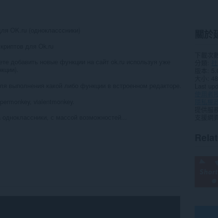
ля OK.ru (однокласссники)
關於
криптов для Ok.ru
下載次
е добавить новые функции на сайт ok.ru используя уже
分類
社
кции).
版本
5.
大小
48
для выполнения какой либо функции в встроенном редакторе.
Last up
使用者
ermonkey, vialentmonkey.
隱私權
提供服
支援網
 одноклассники, с массой возможностей...
Rela