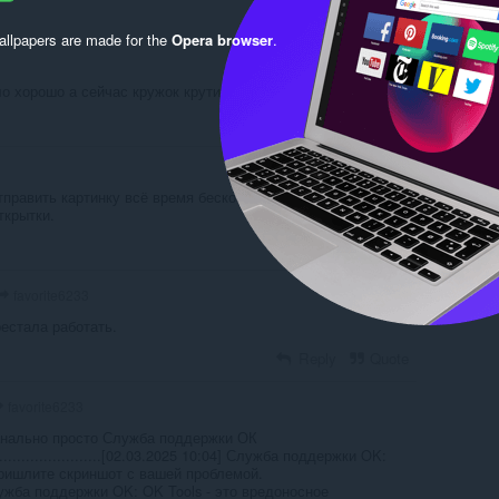
Reply
Quote
llpapers are made for the
Opera browser
.
о хорошо а сейчас кружок крутится бесконечно
Reply
Quote
тправить картинку всё время бесконечно крутится кружок
ткрытки.
Reply
Quote
favorite6233
естала работать.
Reply
Quote
favorite6233
анально просто Служба поддержки ОК
..........................[02.03.2025 10:04] Служба поддержки OK:
ришлите скриншот с вашей проблемой.
лужба поддержки OK: OK Tools - это вредоносное