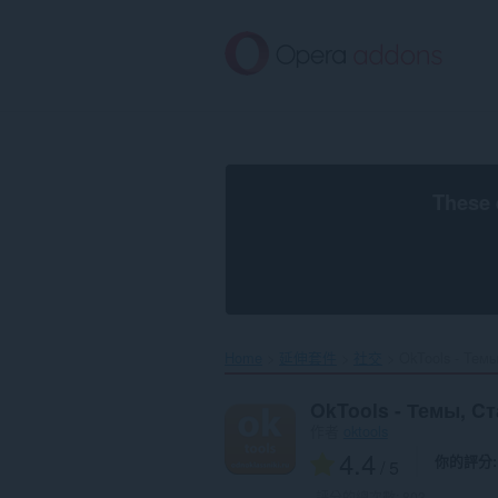
跳
到
主
要
內
容
區
These 
Home
延伸套件
社交
OkTools - Тем
OkTools - Темы, C
作者
oktools
4.4
你的評分
/ 5
評分的總次數:
803