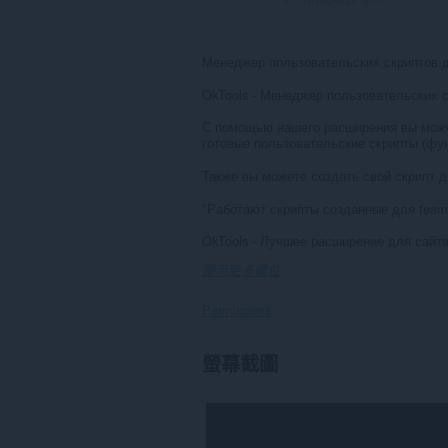
Менеджер пользовательских скриптов д
OkTools - Менеджер пользовательских с
С помощью нашего расширения вы может
готовые пользовательские скрипты (фун
Также вы можете создать свой скрипт 
*Работают скрипты созданные для teamp
OkTools - Лучшее расширение для сайта
顯示更多欄位
Permissions
這
螢幕截圖
個
延
伸
套
件