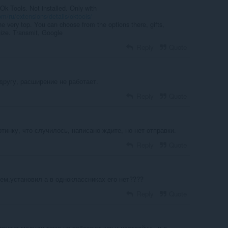
 Tools. Not installed. Only with
m/ru/extensions/details/oktools/
the very top. You can choose from the options there, gifts,
gize. Transmit, Google
Reply
Quote
другу, расширение не работает.
Reply
Quote
ртинку, что случилось, написано ждите, но нет отправки.
Reply
Quote
ем,установил а в одноклассниках его нет????
Reply
Quote
грузит модули тоже не работают как и настройки . и в