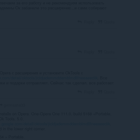
твечаем за его работу и не рекомендуем использовать
и админы Ок забанили это расширение...и сами собирают
Reply
Quote
Reply
Quote
 Opera с расширения и установите OkTools с
e.com/detail/oktools/jicldjademmddamblmdllfneeaeeclik
. Все
нки и подарки отправляет. Сейчас так сделал. все работает
Reply
Quote
gennasha33
y installs on Opera. One-Opera One 111.0, build 5168 +Portable,
k Tools. 5.0,
.google.com/detail/oktools/jicldjademmddamblmdllfneeaeeclik
.
d in the lower right corner.
4 + Portable.