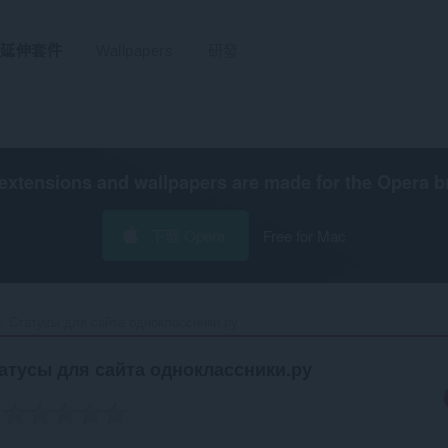
延伸套件
Wallpapers
研發
extensions and wallpapers are made for the
Opera b
下載 Opera
Free for Mac
ы, Cтатусы для сайта одноклассники.ру‎
татусы для сайта одноклассники.ру