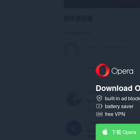
使用者回報
Comments: 63
View forum thread
Download O
mers123
11 months ago
built-in ad bloc
круто! никаких проблем
battery saver
Link
free VPN
krokodil-vadik
1 year ago
K
Не работает, как не старал
下載 Opera
проще и удобнее. Короче по