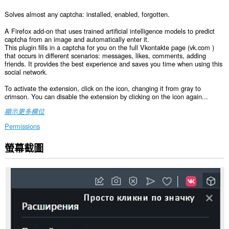
Solves almost any captcha: installed, enabled, forgotten.
A Firefox add-on that uses trained artificial intelligence models to predict
captcha from an image and automatically enter it.
This plugin fills in a captcha for you on the full Vkontakte page (vk.com )
that occurs in different scenarios: messages, likes, comments, adding
friends. It provides the best experience and saves you time when using this
social network.
To activate the extension, click on the icon, changing it from gray to
crimson. You can disable the extension by clicking on the icon again...
顯示更多欄位
Permissions
螢幕截圖
這
個
延
伸
套
件
能
存
取
你