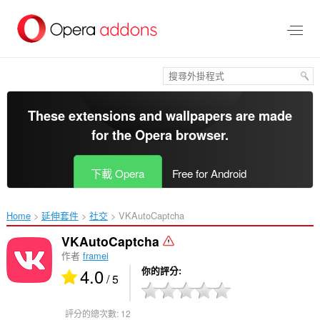
跳
到
主
要
內
容
區
These extensions and wallpapers are made
for the
Opera browser
.
下載 Opera
Free for Android
Home
延伸套件
社交
VKAutoCaptcha‎
VKAutoCaptcha
作者
framei
4.0
你的評分
/ 5
評分的總次數:
12