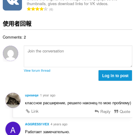
thumbnails, gives download links for VK videos.
次
評
6
數
分
:
的
使用者回報
總
次
Comments: 2
數
:
View forum thread
Log in to post
upeseqe
1 year ago
классное расширение, решило наконец-то мою проблему)
Link
Reply
Quote
AGGRESS1VEX
4 years ago
A
Работает замечательно.