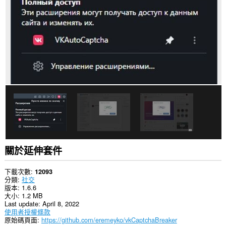
部
分
網
站
的
資
料。
這
個
延
伸
套
件
能
存
取
你
的
關於延伸套件
頁
籤
與
下載次數
12093
瀏
分類
社交
覽
版本
1.6.6
活
大小
1.2 MB
動。
Last update
April 8, 2022
使用者授權條款
原始碼頁面
https://github.com/eremeyko/vkCaptchaBreaker