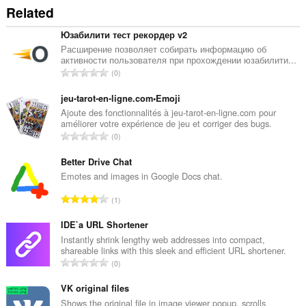
Related
Юзабилити тест рекордер v2
Расширение позволяет собирать информацию об
активности пользователя при прохождении юзабилити...
評
0
分
的
jeu-tarot-en-ligne.com•Emoji
總
Ajoute des fonctionnalités à jeu-tarot-en-ligne.com pour
améliorer votre expérience de jeu et corriger des bugs.
次
評
0
數
分
:
的
Better Drive Chat
總
Emotes and images in Google Docs chat.
次
評
1
數
分
:
的
IDE`a URL Shortener
總
Instantly shrink lengthy web addresses into compact,
shareable links with this sleek and efficient URL shortener.
次
評
0
數
分
:
的
VK original files
總
Shows the original file in image viewer popup, scrolls