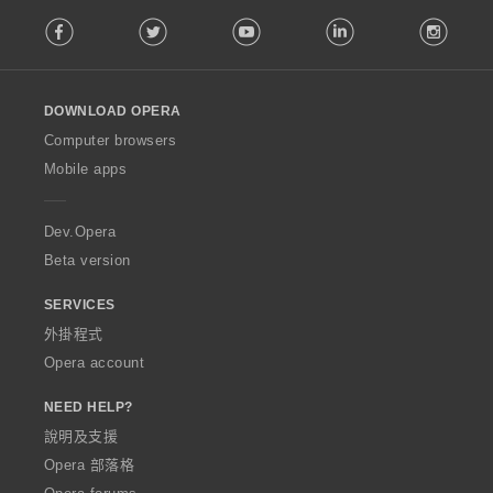
F
Facebook
Twitter
Youtube
LinkedIn
Instag
o
l
l
o
DOWNLOAD OPERA
w
O
Computer browsers
p
Mobile apps
e
r
a
Dev.Opera
Beta version
SERVICES
外掛程式
Opera account
NEED HELP?
說明及支援
Opera 部落格