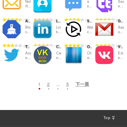
:
:
:
:
Not
a
Sav
的
的
的
的
ifi...
s...
e...
總
總
總
總
次
次
次
次
評
評
評
評
78
3
1
9
AdBlocker for Facebook™
LinkedIn™ Lite
SyncWatch
Gmail Compose
數
數
數
數
分
分
分
分
:
:
:
:
Blo
Lin
Wat
Ass
的
的
的
的
c...
k...
c...
o...
總
總
總
總
次
次
次
次
評
評
評
評
29
15
15
46
Twitter Lite Sidebar (Unofficial)
Сменить фон в vk.com PRO
Обои на сайты
VKAutoCaptcha
數
數
數
數
分
分
分
分
:
:
:
:
Acc
См
Ch
Ext
的
的
的
的
e...
е...
a...
e...
總
總
總
總
次
次
次
次
評
評
評
評
79
12
43
12
數
數
數
數
分
分
分
分
:
:
:
:
的
的
的
的
1
2
...
5
下一頁
總
總
總
總
次
次
次
次
數
數
數
數
:
:
:
:
Top