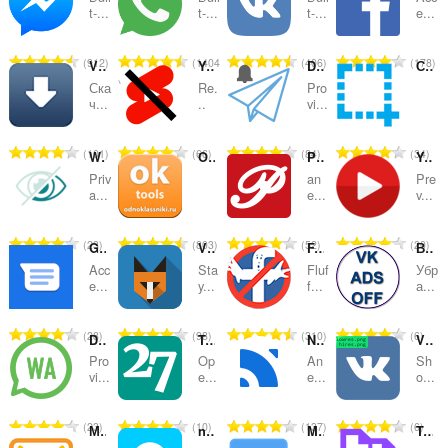
及
t-...
t-...
t-...
e...
分
評
評
評
評
912
1404
406
178
類
VK Saver
Youtube Shorts Blocker
Desktop Messenger for Telegram™
Скриншотер
分
分
分
分
Ска
Re.
Pro
的
的
的
的
ч...
..
vi...
總
總
總
總
次
次
次
次
評
評
評
評
101
66
84
34
WhatsApp Privacy Filter
OkTools - Темы, Cтатусы для сайта одноклассники.ру
Pinterest™ Panel
YouTube Still Here
數
數
數
數
分
分
分
分
:
:
:
:
Priv
an
Pre
的
的
的
的
a...
e...
v...
總
總
總
總
次
次
次
次
評
評
評
評
23
803
52
20
Google Messages Sidebar
VKfox - плагин для "ВКонтакте"
F.B.(FluffBusting)Purity
Вконтакте без рекламы
數
數
數
數
分
分
分
分
:
:
:
:
Acc
Sta
Fluf
Убр
的
的
的
的
e...
y...
f...
а...
總
總
總
總
次
次
次
次
評
評
評
評
28
98
310
6
Desktop messenger for WhatsApp™
TwoSeven Extension
Netpanel
VK original files
數
數
數
數
分
分
分
分
:
:
:
:
Pro
Op
An
Sh
的
的
的
的
vi...
e...
e...
o...
總
總
總
總
次
次
次
次
評
評
評
評
23
10
137
6
Мои сообщения
netMeter - Marktest
Meeting
Twitch Text Emotes - temotes
數
數
數
數
分
分
分
分