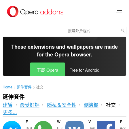
跳
到
主
要
內
容
區
These extensions and wallpapers are made
for the
Opera browser
.
下載 Opera
Free for Android
Home
延伸套件
社交
延伸套件
建議
最受好評
隱私＆安全性
側邊欄
社交
排
更多...
序
Facebook Messenger
WhatsApp
VKontakte
Facebook Opera Sidebar
Buil
Buil
Buil
Acc