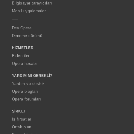
O
Bilgisayar tarayıcıları
p
Mobil uygulamalar
e
r
a
Dev.Opera
Deneme sürümü
HIZMETLER
Eklentiler
Opera hesabı
YARDIM MI GEREKLI?
Yardım ve destek
Opera blogları
Opera forumları
ŞIRKET
İş fırsatları
Ortak olun