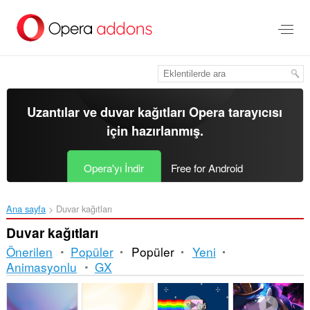
Ana
içeriğe
git
Uzantılar ve duvar kağıtları
Opera tarayıcısı
için hazırlanmış.
Opera'yı İndir
Free for Android
Ana sayfa
Duvar kağıtları
Duvar kağıtları
Önerilen
Popüler
Popüler
Yeni
Animasyonlu
GX