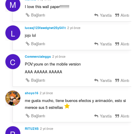
M
I love this wall paper!!!!!!!!
Bağlantı
Yanıtla
Alıntı
lucasj123fawdgtwt25y541t
2 yıl önce
L
jojo lol
Bağlantı
Yanıtla
Alıntı
Commercialeggs
2 yıl önce
C
POV:youre on the mobile version
AAA AAAAA AAAAA
Bağlantı
Yanıtla
Alıntı
shoyo16
2 yıl önce
me gusta mucho, tiene buenos efectos y animación, esto si
merece sus 5 estrellas
Bağlantı
Yanıtla
Alıntı
RITUZ4S
2 yıl önce
R