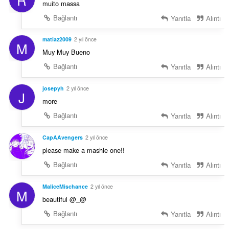
muito massa
Bağlantı
Yanıtla
Alıntı
matiaz2009
2 yıl önce
M
Muy Muy Bueno
Bağlantı
Yanıtla
Alıntı
josepyh
2 yıl önce
J
more
Bağlantı
Yanıtla
Alıntı
CapAAvengers
2 yıl önce
please make a mashle one!!
Bağlantı
Yanıtla
Alıntı
MaliceMischance
2 yıl önce
M
beautiful @_@
Bağlantı
Yanıtla
Alıntı