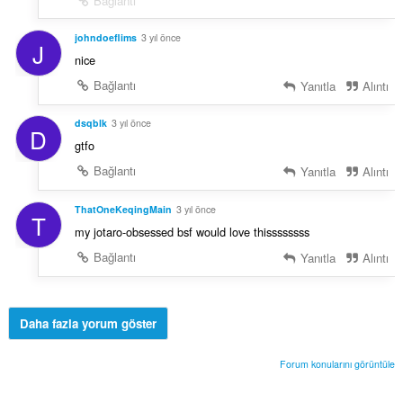
Bağlantı
johndoeflims
3 yıl önce
J
nice
Bağlantı
Yanıtla
Alıntı
dsqblk
3 yıl önce
D
gtfo
Bağlantı
Yanıtla
Alıntı
ThatOneKeqingMain
3 yıl önce
T
my jotaro-obsessed bsf would love thissssssss
Bağlantı
Yanıtla
Alıntı
Daha fazla yorum göster
Forum konularını görüntüle