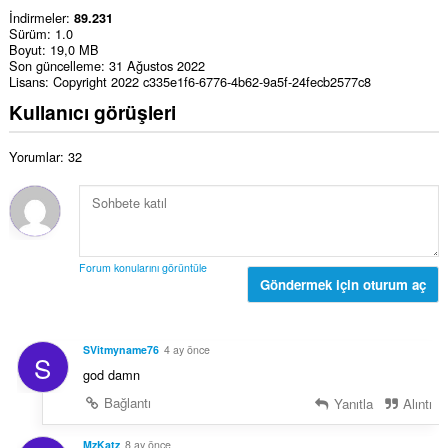
İndirmeler
89.231
Sürüm
1.0
Boyut
19,0 MB
Son güncelleme
31 Ağustos 2022
Lisans
Copyright 2022 c335e1f6-6776-4b62-9a5f-24fecb2577c8
Kullanıcı görüşleri
Yorumlar: 32
Forum konularını görüntüle
Göndermek için oturum aç
SVitmyname76
4 ay önce
S
god damn
Bağlantı
Yanıtla
Alıntı
MzKatz
8 ay önce