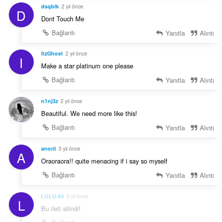
dsqblk
2 yıl önce
D
Dont Touch Me
Bağlantı
Yanıtla
Alıntı
ItzGhost
2 yıl önce
I
Make a star platinum one please
Bağlantı
Yanıtla
Alıntı
n1nj3z
2 yıl önce
Beautiful. We need more like this!
Bağlantı
Yanıtla
Alıntı
anorii
3 yıl önce
A
Oraoraora!! quite menacing if i say so myself
Bağlantı
Yanıtla
Alıntı
LULU-64
3 yıl önce
L
Bu ileti silindi!