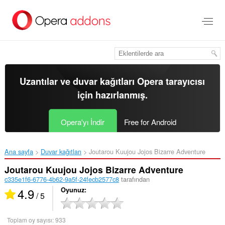
Ana
içeriğe
git
Uzantılar ve duvar kağıtları
Opera tarayıcısı
için hazırlanmış.
Opera'yı İndir
Free for Android
Ana sayfa
Duvar kağıtları
Joutarou Kuujou Jojos Bizarre Adventure‎
Joutarou Kuujou Jojos Bizarre Adventure
c335e1f6-6776-4b62-9a5f-24fecb2577c8
tarafından
4.9
Oyunuz
/ 5
Toplam oy sayısı:
933