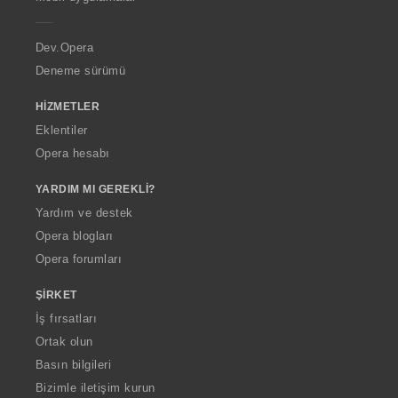
e
r
a
Dev.Opera
Deneme sürümü
HIZMETLER
Eklentiler
Opera hesabı
YARDIM MI GEREKLI?
Yardım ve destek
Opera blogları
Opera forumları
ŞIRKET
İş fırsatları
Ortak olun
Basın bilgileri
Bizimle iletişim kurun