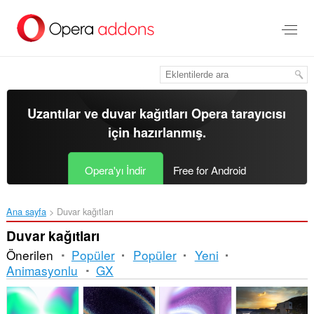
Ana
içeriğe
git
Uzantılar ve duvar kağıtları
Opera tarayıcısı
için hazırlanmış.
Opera'yı İndir
Free for Android
Ana sayfa
Duvar kağıtları
Duvar kağıtları
Önerilen
Popüler
Popüler
Yeni
Animasyonlu
GX