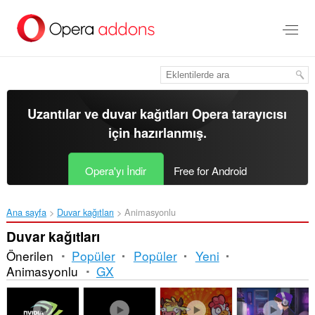
Ana
içeriğe
git
Uzantılar ve duvar kağıtları
Opera tarayıcısı
için hazırlanmış.
Opera'yı İndir
Free for Android
Ana sayfa
Duvar kağıtları
Animasyonlu
Duvar kağıtları
Önerilen
Popüler
Popüler
Yeni
Animasyonlu
GX