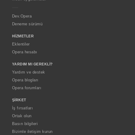
e
r
a
Dev.Opera
Deneme sürümü
HIZMETLER
Eklentiler
Opera hesabı
YARDIM MI GEREKLI?
Yardım ve destek
Opera blogları
Opera forumları
ŞIRKET
İş fırsatları
Ortak olun
Basın bilgileri
Bizimle iletişim kurun