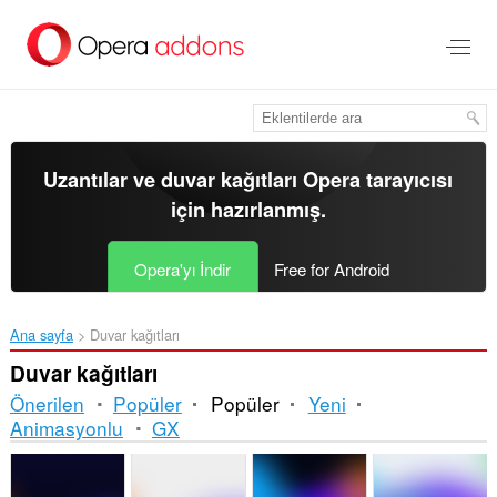
Ana
içeriğe
git
Uzantılar ve duvar kağıtları
Opera tarayıcısı
için hazırlanmış.
Opera'yı İndir
Free for Android
Ana sayfa
Duvar kağıtları
Duvar kağıtları
Önerilen
Popüler
Popüler
Yeni
Animasyonlu
GX