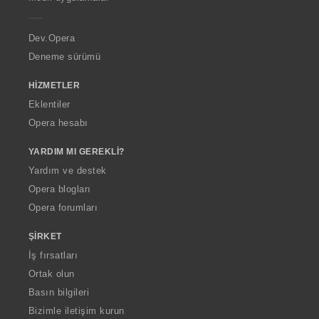
e
r
a
Dev.Opera
Deneme sürümü
HIZMETLER
Eklentiler
Opera hesabı
YARDIM MI GEREKLI?
Yardım ve destek
Opera blogları
Opera forumları
ŞIRKET
İş fırsatları
Ortak olun
Basın bilgileri
Bizimle iletişim kurun