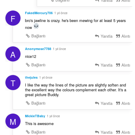
Yanıtla
Alıntı
FakedMercury706
1 yıl önce
F
bro's jawline is crazy. he's been mewing for at least 5 years
now
Bağlantı
Yanıtla
Alıntı
Anonymose7788
1 yıl önce
A
nice12
Bağlantı
Yanıtla
Alıntı
thejules
1 yıl önce
T
I like the way the lines of the picture are slightly soften and
the excellent way the colours complement each other. It's a
great picture Buddy.
Bağlantı
Yanıtla
Alıntı
MickieTBaby
1 yıl önce
M
This is awesome
Bağlantı
Yanıtla
Alıntı