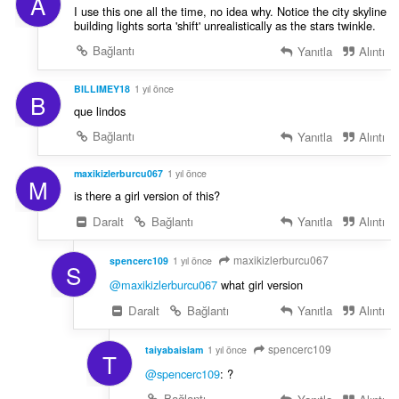
A
I use this one all the time, no idea why. Notice the city skyline
building lights sorta 'shift' unrealistically as the stars twinkle.
Bağlantı
Yanıtla
Alıntı
BILLIMEY18
1 yıl önce
B
que lindos
Bağlantı
Yanıtla
Alıntı
maxikizlerburcu067
1 yıl önce
M
is there a girl version of this?
Daralt
Bağlantı
Yanıtla
Alıntı
maxikizlerburcu067
spencerc109
1 yıl önce
S
@maxikizlerburcu067
what girl version
Daralt
Bağlantı
Yanıtla
Alıntı
spencerc109
taiyabaislam
1 yıl önce
T
@spencerc109
: ?
Bağlantı