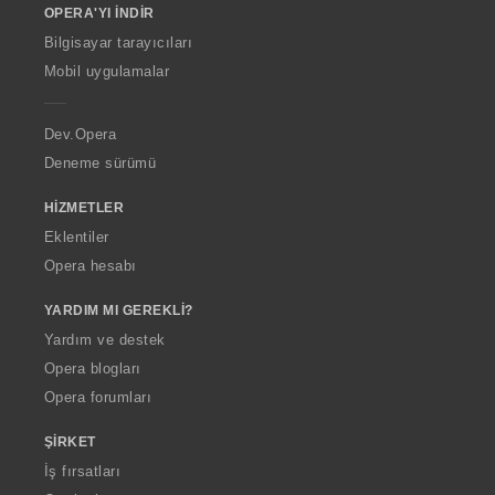
OPERA'YI İNDIR
w
O
Bilgisayar tarayıcıları
p
Mobil uygulamalar
e
r
a
Dev.Opera
Deneme sürümü
HIZMETLER
Eklentiler
Opera hesabı
YARDIM MI GEREKLI?
Yardım ve destek
Opera blogları
Opera forumları
ŞIRKET
İş fırsatları