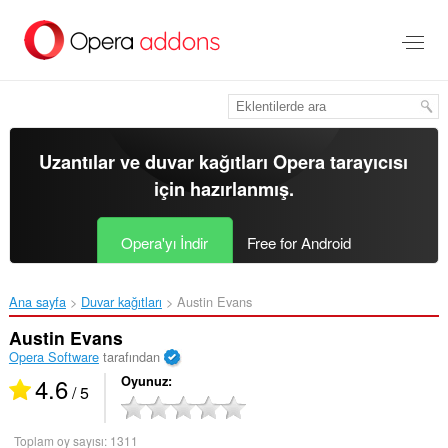
Ana
içeriğe
git
Uzantılar ve duvar kağıtları
Opera tarayıcısı
için hazırlanmış.
Opera'yı İndir
Free for Android
Ana sayfa
Duvar kağıtları
Austin Evans‎
Austin Evans
Opera Software
tarafından
4.6
Oyunuz
/ 5
Toplam oy sayısı:
1311