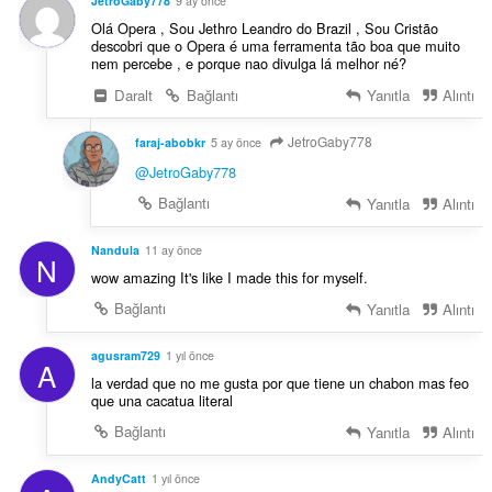
JetroGaby778
9 ay önce
Olá Opera , Sou Jethro Leandro do Brazil , Sou Cristão
descobri que o Opera é uma ferramenta tão boa que muito
nem percebe , e porque nao divulga lá melhor né?
Daralt
Bağlantı
Yanıtla
Alıntı
JetroGaby778
faraj-abobkr
5 ay önce
@JetroGaby778
Bağlantı
Yanıtla
Alıntı
Nandula
11 ay önce
N
wow amazing It's like I made this for myself.
Bağlantı
Yanıtla
Alıntı
agusram729
1 yıl önce
A
la verdad que no me gusta por que tiene un chabon mas feo
que una cacatua literal
Bağlantı
Yanıtla
Alıntı
AndyCatt
1 yıl önce