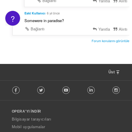
Bağlantı
Yanıtla
Alıntı
Eski Kullanıcı
6 yıl önce
?
Somewere in paradise?
Bağlantı
Yanıtla
Alıntı
Forum konularını görüntüle
Üst
F
Facebook
Twitter
Youtube
LinkedIn
Instag
o
l
l
o
OPERA'YI İNDIR
w
O
Bilgisayar tarayıcıları
p
Mobil uygulamalar
e