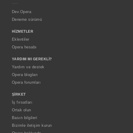
r
a
Dev.Opera
Deneme sürümü
HIZMETLER
Eklentiler
Opera hesabı
YARDIM MI GEREKLI?
Yardım ve destek
Opera blogları
Opera forumları
ŞIRKET
İş fırsatları
Ortak olun
Basın bilgileri
Bizimle iletişim kurun