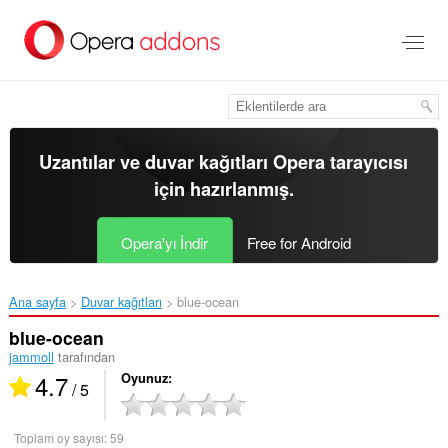
Ana
içeriğe
git
Uzantılar ve duvar kağıtları
Opera tarayıcısı
için hazırlanmış.
Opera'yı İndir
Free for Android
Ana sayfa
Duvar kağıtları
blue-ocean‎
blue-ocean
jammoll
tarafından
4.7
Oyunuz
/ 5
Toplam oy sayısı:
59