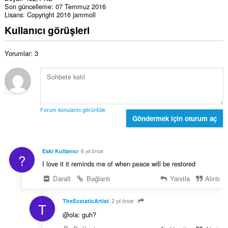
Son güncelleme
07 Temmuz 2016
Lisans
Copyright 2016 jammoll
Kullanıcı görüşleri
Yorumlar: 3
Forum konularını görüntüle
Göndermek için oturum aç
Eski Kullanıcı
6 yıl önce
?
I love it it reminds me of when peace will be restored
Daralt
Bağlantı
Yanıtla
Alıntı
TheEcstaticArtist
2 yıl önce
T
@ola: guh?