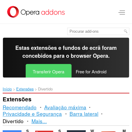
Saltar
para
o
conteúdo
principal
Estas extensões e fundos de ecrã foram
concebidos para o
browser Opera
.
Transferir Opera
Free for Android
Início
Extensões
Divertido
Extensões
Recomendado
Avaliação máxima
Privacidade e Segurança
Barra lateral
Ordenação
Divertido
Mais...
e
Sound Booster
Sidebar for YouTube™
Watch2Gether
Magic Actions for YouTube™